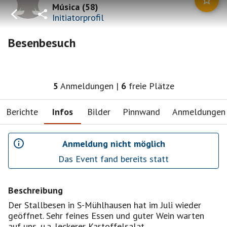
Música
(
58
)
Initiatorprofil
Besenbesuch
5
Anmeldungen
|
6
freie Plätze
Berichte
Infos
Bilder
Pinnwand
Anmeldungen
Anmeldung nicht möglich
Das Event fand bereits statt
Beschreibung
Der Stallbesen in S-Mühlhausen hat im Juli wieder
geöffnet. Sehr feines Essen und guter Wein warten
auf uns, u.a. leckerer Kartoffelsalat...