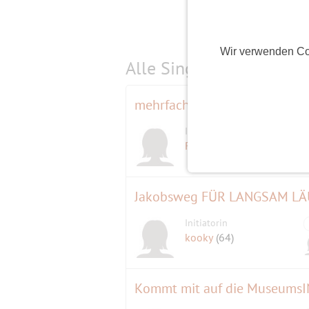
Wir verwenden Co
Alle Single-Events am
s
mehrfachen Besuch verdient
Initiatorin
D
Roma
(82)
Jakobsweg FÜR LANGSAM LÄ
Initiatorin
kooky
(64)
Kommt mit auf die MuseumsI