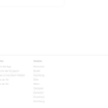
cks
Städte
rt die App
München
eren die Gruppen
Berlin
bei schlechtem Wetter
Hamburg
e ab 40
Köln
e ab 50
Wien
Stuttgart
Dresden
Frankfurt
Nürnberg