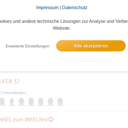
Impressum
|
Datenschutz
okies und andere technische Lösungen zur Analyse und Verbe
elben Tag
Website.
 das Fest auf der MUSEUMSINSEL
Alle akzeptieren
Erweiterte Einstellungen
ieses Event hatte keine Anmeldungen
UFER 37
7 Anmeldungen
NSEL zum INSELfest😉