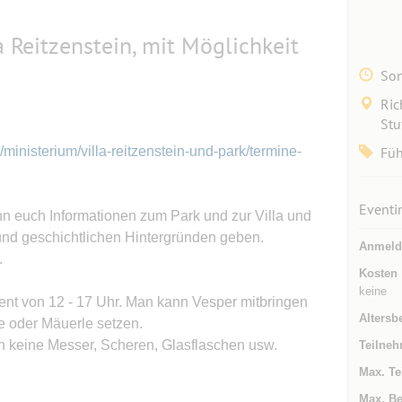
a Reitzenstein, mit Möglichkeit
Son
Ric
Stu
ministerium/villa-reitzenstein-und-park/termine-
Füh
Eventi
nn euch Informationen zum Park und zur Villa und
nd geschichtlichen Hintergründen geben.
Anmeld
.
Kosten
keine
fent von 12 - 17 Uhr. Man kann Vesper mitbringen
Altersb
e oder Mäuerle setzen.
keine Messer, Scheren, Glasflaschen usw.
Teilneh
Max. Te
Max. Be