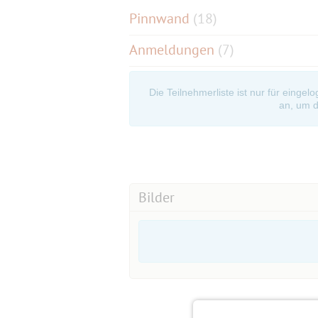
Pinnwand
(
18
)
Anmeldungen
(7)
Die Teilnehmerliste ist nur für eingel
an, um d
Bilder