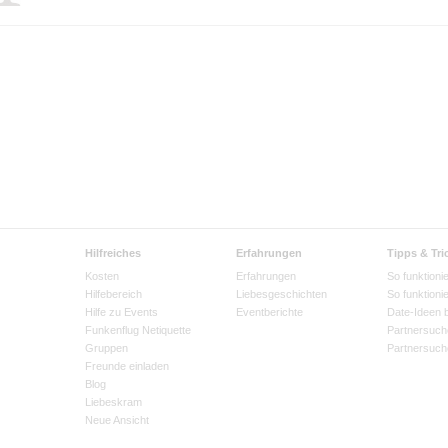
Hilfreiches
Erfahrungen
Tipps & Tri
Kosten
Erfahrungen
So funktionie
Hilfebereich
Liebesgeschichten
So funktioni
Hilfe zu Events
Eventberichte
Date-Ideen 
Funkenflug Netiquette
Partnersuch
Gruppen
Partnersuch
Freunde einladen
Blog
Liebeskram
Neue Ansicht