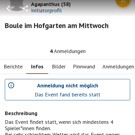
Agapanthus
(
58
)
Initiatorprofil
Boule im Hofgarten am Mittwoch
4
Anmeldungen
Berichte
Infos
Bilder
Pinnwand
Anmeldungen
Anmeldung nicht möglich
Das Event fand bereits statt
Beschreibung
Das Event findet statt, wenn sich mindestens 4
Spieler*innen finden.
Bei sehr schlechtem Wetter wird das Event gegen