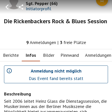
Sgt. Pepper
(
66
)
Initiatorprofil
Die Rickenbackers Rock & Blues Session
9
Anmeldungen
|
3
freie Plätze
Berichte
Infos
Bilder
Pinnwand
Anmeldungen
Anmeldung nicht möglich
Das Event fand bereits statt
Beschreibung
Seit 2006 leitet Heinz Glass die Dienstagssession, die
Musiker:innen aus der Berliner Musikszene die
Möglichkeit bietet zusammenzuspielen, sich