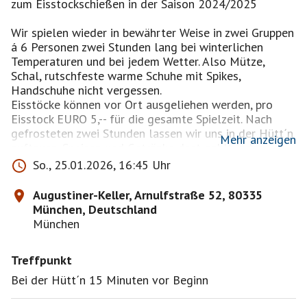
zum Eisstockschießen in der Saison 2024/2025
Wir spielen wieder in bewährter Weise in zwei Gruppen
á 6 Personen zwei Stunden lang bei winterlichen
Temperaturen und bei jedem Wetter. Also Mütze,
Schal, rutschfeste warme Schuhe mit Spikes,
Handschuhe nicht vergessen.
Eisstöcke können vor Ort ausgeliehen werden, pro
Eisstock EURO 5,-- für die gesamte Spielzeit. Nach
gefrosteten zwei Stunden lassen wir uns in der Hütt´n
Mehr anzeigen
auftauen. Speisen und Getränke dort, zahlt jeder
selbst.
So., 25.01.2026, 16:45 Uhr
Ich versuche 6 Frauen und 6 Männer als Teilnehmer
zusammen zu bringen.
Augustiner-Keller, Arnulfstraße 52, 80335
Bahn incl. Unkostenpauschale bei 12 Teilnehmer pro
München, Deutschland
Person EURO 6,-- für
München
2 Stunden, bei weniger Teilnehmer erhöhen sich die
Kosten.
Treffpunkt
Zugesagte Teilnehmer bitte unbedingt kommen, die
Bahn ist gebucht! Bei Verhinderung bitte mindestens 2
Bei der Hütt´n 15 Minuten vor Beginn
Tage vorher absagen!
Treffpunkt: ist jeweils an der Hütt´n im Biergarten.