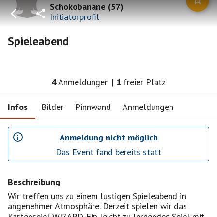
Schokobanane
(
57
)
Initiatorprofil
Spieleabend
4
Anmeldungen
|
1
freier Platz
Infos
Bilder
Pinnwand
Anmeldungen
Anmeldung nicht möglich
Das Event fand bereits statt
Beschreibung
Wir treffen uns zu einem lustigen Spieleabend in
angenehmer Atmosphäre. Derzeit spielen wir das
Kartenspiel WIZARD. Ein leicht zu lernendes Spiel mit