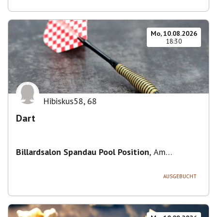
Mo, 10.08.2026
18:30
Hibiskus58
,
68
Dart
Billardsalon Spandau Pool Position
,
Am
Juliusturm 31, 13599 Berlin, Deutschland
AUSGEBUCHT