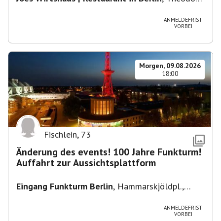
Heuss-Platz 10, 14052 Berlin, U Theodor- Heuss
-Platz
ANMELDEFRIST
VORBEI
Morgen, 09.08.2026
18:00
Fischlein
,
73
Änderung des events! 100 Jahre Funkturm!
Auffahrt zur Aussichtsplattform
Eingang Funkturm Berlin
,
Hammarskjöldpl.,
14055 Berlin, Deutschland
ANMELDEFRIST
VORBEI