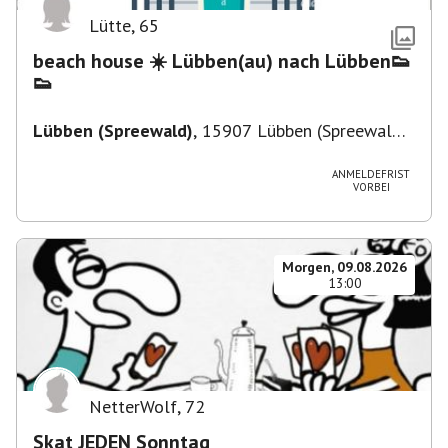
Lütte
,
65
beach house ☀️ Lübben(au) nach Lübben👟
👟
Lübben (Spreewald)
,
15907 Lübben (Spreewald),
Deutschland
ANMELDEFRIST
VORBEI
Morgen, 09.08.2026
13:00
NetterWolf
,
72
Skat JEDEN Sonntag