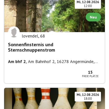
Mi, 12.08.2026
12:00
Neu
lovendel
,
68
Sonnenfinsternis und
Sternschnuppenstrom
Am bhf 2
,
Am Bahnhof 2, 16278 Angermünde,
Deutschland
15
FREIE PLÄTZE
Mi, 12.08.2026
18:00