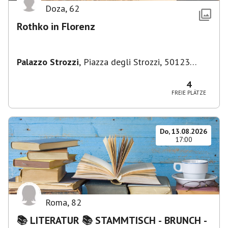
Doza
,
62
Rothko in Florenz
Palazzo Strozzi
,
Piazza degli Strozzi, 50123
Firenze FI, Italien
4
FREIE PLÄTZE
Do, 13.08.2026
17:00
Roma
,
82
📚 LITERATUR 📚 STAMMTISCH - BRUNCH -