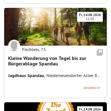
Fr, 14.08.2026
11:30
Fischlein
,
73
Kleine Wanderung von Tegel bis zur
Bürgerablage Spandau
Jagdhaus Spandau
,
Niederneuendorfer Allee 80,
13587 Berlin
AUSGEBUCHT
Fr, 14.08.2026