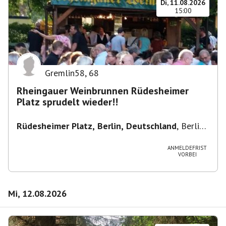
Di, 11.08.2026
15:00
Gremlin58
,
68
Rheingauer Weinbrunnen Rüdesheimer
Platz sprudelt wieder!!
Rüdesheimer Platz, Berlin, Deutschland
,
Berlin-
Wilmersdorf Rüdesheimer Platz
ANMELDEFRIST
VORBEI
Mi, 12.08.2026