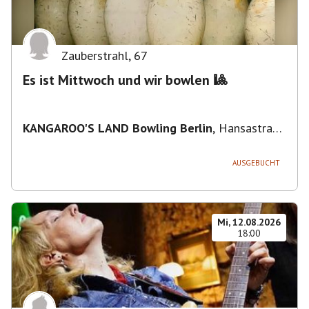
Zauberstrahl
,
67
Es ist Mittwoch und wir bowlen 🎱
KANGAROO'S LAND Bowling Berlin
,
Hansastraße
236, 13051 Berlin-Bezirk Lichtenberg,
Deutschland
AUSGEBUCHT
Mi, 12.08.2026
18:00