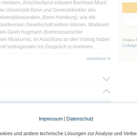
meistern. Anschließend erläutert Bernhard Misof
der Universität Bonn und Generaldirektor des
iodiversitätswandels, Bonn-Hamburg), wie die
biodiversen Gesellschaft wirken können. Moderiert
annes-Geert Hagmann (Kommissarischer
chen Museums). Im Anschluss an den Vortrag haben
Andere 
Ludwigsv
n und Vortragenden ins Gespräch zu kommen.
weiterlesen
 notwendig. Ich freue mich über nette Begleitung.
oggte Mitglieder sichtbar. Log dich ein oder melde dich
ie Teilnehmer zu sehen!
Impressum
|
Datenschutz
okies und andere technische Lösungen zur Analyse und Verbe