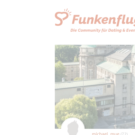
michael_mue
(72)