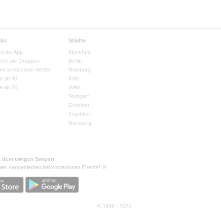
cks
Städte
rt die App
München
eren die Gruppen
Berlin
bei schlechtem Wetter
Hamburg
e ab 40
Köln
e ab 50
Wien
Stuttgart
Dresden
Frankfurt
Nürnberg
t dem ewigen Swipen
tes Kennenlernen bei kostenlosen Events! 🎉
© 1999 - 2026