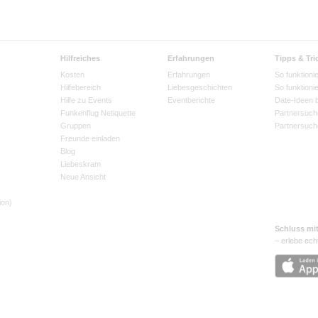
Hilfreiches
Erfahrungen
Tipps & Tri
Kosten
Erfahrungen
So funktionie
Hilfebereich
Liebesgeschichten
So funktioni
Hilfe zu Events
Eventberichte
Date-Ideen 
Funkenflug Netiquette
Partnersuch
Gruppen
Partnersuch
Freunde einladen
Blog
Liebeskram
Neue Ansicht
ion)
Schluss mi
– erlebe ech