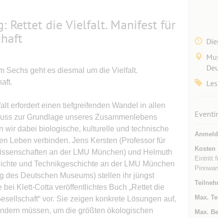
 Rettet die Vielfalt. Manifest für
chaft
Die
Mus
Deu
 Sechs geht es diesmal um die Vielfalt.
aft.
Les
alt erfordert einen tiefgreifenden Wandel in allen
Eventi
 muss zur Grundlage unseres Zusammenlebens
 wir dabei biologische, kulturelle und technische
Anmeld
hen Leben verbinden. Jens Kersten (Professor für
Kosten
wissenschaften an der LMU München) und Helmuth
Eintritt
chichte und Technikgeschichte an der LMU München
Pinnwan
g des Deutschen Museums) stellen ihr jüngst
Teilneh
ei Klett-Cotta veröffentlichtes Buch „Rettet die
Max. Te
 Gesellschaft“ vor. Sie zeigen konkrete Lösungen auf,
t ändern müssen, um die größten ökologischen
Max. Be