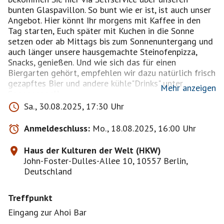
bunten Glaspavillon. So bunt wie er ist, ist auch unser
Angebot. Hier könnt Ihr morgens mit Kaffee in den
Tag starten, Euch später mit Kuchen in die Sonne
setzen oder ab Mittags bis zum Sonnenuntergang und
auch länger unsere hausgemachte Steinofenpizza,
Snacks, genießen. Und wie sich das für einen
Biergarten gehört, empfehlen wir dazu natürlich frisch
gezapftes Bier und andere kühle"Drinks" unter
Mehr anzeigen
Sonnensegel!
Sa., 30.08.2025, 17:30 Uhr
Die Reihenfolge der Anmeldung ist ohne Bedeutung!
Bei Schmuddelwetter oder extremer Hitze sage ich
Anmeldeschluss:
Mo., 18.08.2025, 16:00 Uhr
das Event ab!
Bis zum Eventbeginn wünsche ich eine gute Zeit und
Haus der Kulturen der Welt (HKW)
bleibt gesund, LG Marion
John-Foster-Dulles-Allee 10, 10557 Berlin,
Deutschland
Treffpunkt
Eingang zur Ahoi Bar