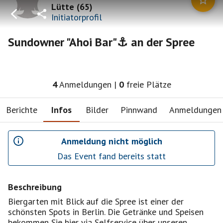
Lütte
(
65
)
Initiatorprofil
Sundowner "Ahoi Bar"⚓️ an der Spree
4
Anmeldungen
|
0
freie Plätze
Berichte
Infos
Bilder
Pinnwand
Anmeldungen
Anmeldung nicht möglich
Das Event fand bereits statt
Beschreibung
Biergarten mit Blick auf die Spree ist einer der
schönsten Spots in Berlin. Die Getränke und Speisen
bekommen Sie hier via Selfservice über unseren