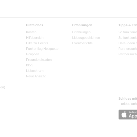
Hilfreiches
Erfahrungen
Tipps & Tri
Kosten
Erfahrungen
So funktionie
Hilfebereich
Liebesgeschichten
So funktioni
Hilfe zu Events
Eventberichte
Date-Ideen 
Funkenflug Netiquette
Partnersuch
Gruppen
Partnersuch
Freunde einladen
Blog
Liebeskram
Neue Ansicht
ion)
Schluss mi
– erlebe ech