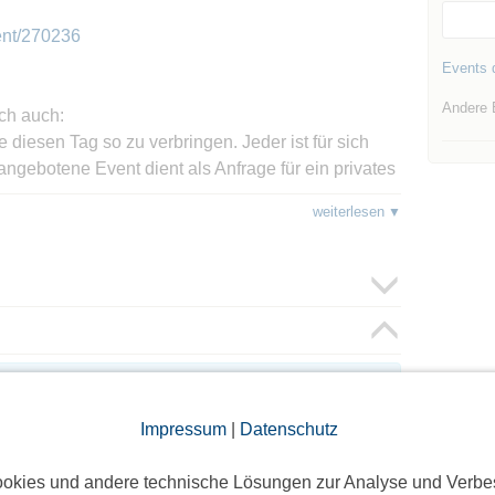
ent/270236
Events d
Andere 
ch auch:
 diesen Tag so zu verbringen. Jeder ist für sich
 angebotene Event dient als Anfrage für ein privates
egenüber mir als Organisator des Treffens eine
weiterlesen
le möglichen Sach-, Personen- oder
nahme entstehen können. Diese
 Anmeldung zum Event anerkannt und wirksam.
oggte Mitglieder sichtbar. Log dich ein oder melde dich
ie Teilnehmer zu sehen!
Impressum
|
Datenschutz
okies und andere technische Lösungen zur Analyse und Verbe