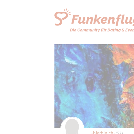
-hierbinich-
(57)