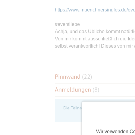
https://www.muenchnersingles.de/ev
#eventliebe
Achja, und das Übliche kommt natürli
Von mir kommt ausschließlich die Idee
selbst verantwortlich! Dieses von mir
Treffen. Jede Anmeldung beinhaltet g
komplette Haftungsfreistellung für al
Vermögensschäden, die aus der Teil
Haftungsfreistellung wird mit jeder
Pinnwand
(
22
)
Anmeldungen
(8)
Die Teilnehmerliste ist nur für eingel
an, um d
Wir verwenden Co