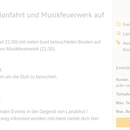
ionfahrt und Musikfeuerwerk auf
Fre
Lan
art 21:00) mit vielen bunt beleuchteten Booten auf
Aus
olles Musikfeuerwerk (21:30).
Kon
Eventi
t.
en um die Dult zu besuchen.
Kosten
jeder se
Teilneh
.
Max. Te
denden Events in der Gegend von Landshut /
Max. Be
r weg informiert werden möchtest melde dich hier