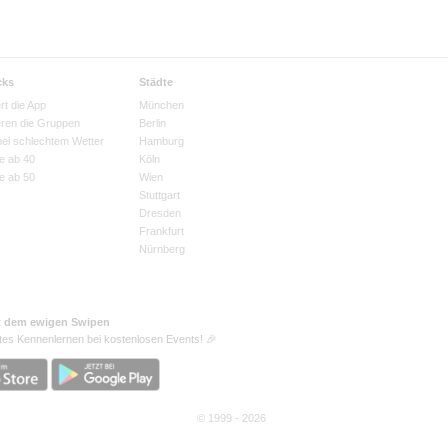
cks
Städte
rt die App
München
eren die Gruppen
Berlin
bei schlechtem Wetter
Hamburg
e ab 40
Köln
e ab 50
Wien
Stuttgart
Dresden
Frankfurt
Nürnberg
t dem ewigen Swipen
tes Kennenlernen bei kostenlosen Events! 🎉
© 1999 - 2026