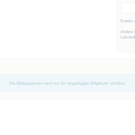
Events d
Andere 
Loksted
Die Bildergalerien sind nur für eingeloggte Mitglieder sichtbar.