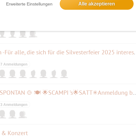
Alle akzeptieren
Erweiterte Einstellungen
der Märkischen Schweiz
4 Anmeldungen
Ein Nachmittag beim Griechen -Für alle, di
7 Anmeldungen
🕔 auf Wunsch für Nine: Ganz SPONTAN 🍲 🍽 🌟SCAMPI 's🌟SATT
3 Anmeldungen
g & Konzert