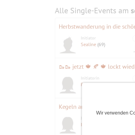
Alle Single-Events am
s
Initiator
Sealine
(69)
Initiatorin
Roma
(82)
Kegeln anschließend Essen in 
Wir verwenden Co
Initiatorin
Ines
(60)