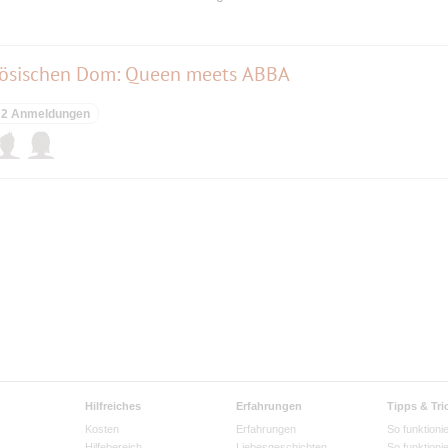
zösischen Dom: Queen meets ABBA
2 Anmeldungen
Hilfreiches
Erfahrungen
Tipps & Tri
Kosten
Erfahrungen
So funktionie
Hilfebereich
Liebesgeschichten
So funktioni