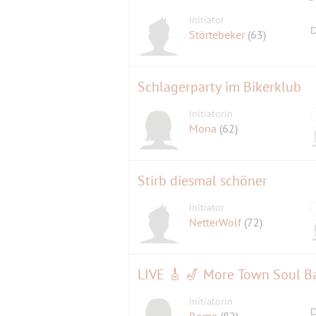
Initiator
D
Störtebeker
(63)
Schlagerparty im Bikerklub
Initiatorin
Mona
(62)
Stirb diesmal schöner
Initiator
NetterWolf
(72)
LIVE 🎸 🎷 More Town Soul Ba
Initiatorin
D
Roma
(82)