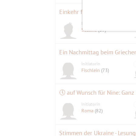
Einkehr für die Wanderer in 
Initiator
Sealine
(69)
Initiatorin
Fischlein
(73)
Initiatorin
Roma
(82)
Stimmen der Ukraine - Lesun