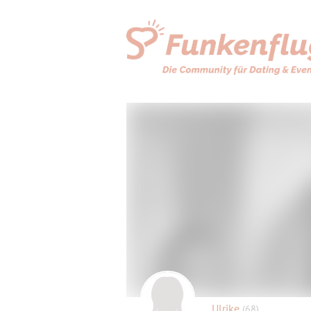
Ulrike
(68)