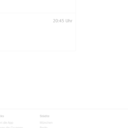
20:45 Uhr
cks
Städte
rt die App
München
eren die Gruppen
Berlin