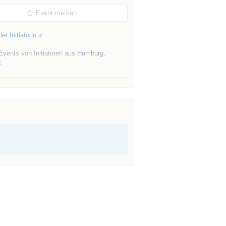
Event merken
er Initiatorin »
Events von Initiatoren aus
Hamburg
,
t