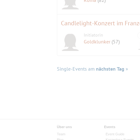
Candlelight-Konzert im Fran
Initiatorin
Goldklunker
(57)
Single-Events am
nächsten Tag
»
Über uns
Events
Team
Event Guide
Blog
Kostenlose Events