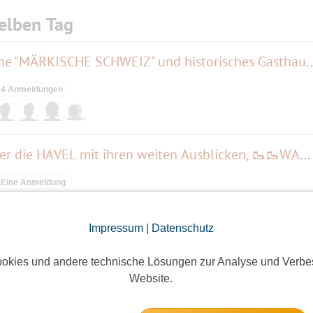
elben Tag
Herbstwanderung in die schöne "MÄRKISCHE SCHWEIZ" und histor
4 Anmeldungen
🥾🥾 jetzt 🍁 🍂 🍁 lockt wieder die HAVEL mit ihren weiten Ausblicken, 🥾🥾WANDERN am Ufer👫👫👫
Eine Anmeldung
Impressum
|
Datenschutz
der Trattoria Pizzeria Salento
okies und andere technische Lösungen zur Analyse und Verbe
9 Anmeldungen
Website.