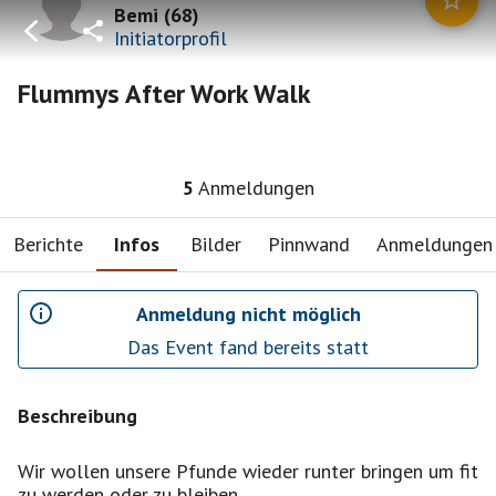
Bemi
(
68
)
Initiatorprofil
Flummys After Work Walk
5
Anmeldungen
Berichte
Infos
Bilder
Pinnwand
Anmeldungen
Anmeldung nicht möglich
Das Event fand bereits statt
Beschreibung
Wir wollen unsere Pfunde wieder runter bringen um fit
zu werden oder zu bleiben.