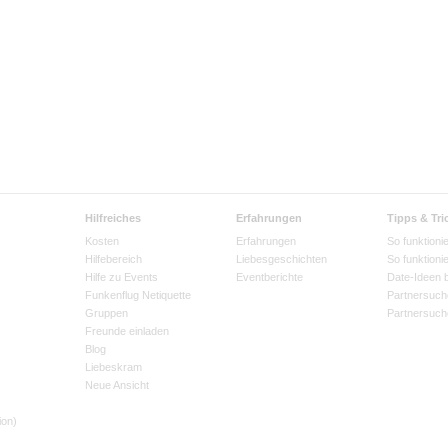
Hilfreiches
Erfahrungen
Tipps & Tri
Kosten
Erfahrungen
So funktionie
Hilfebereich
Liebesgeschichten
So funktioni
Hilfe zu Events
Eventberichte
Date-Ideen 
Funkenflug Netiquette
Partnersuch
Gruppen
Partnersuch
Freunde einladen
Blog
Liebeskram
Neue Ansicht
ion)