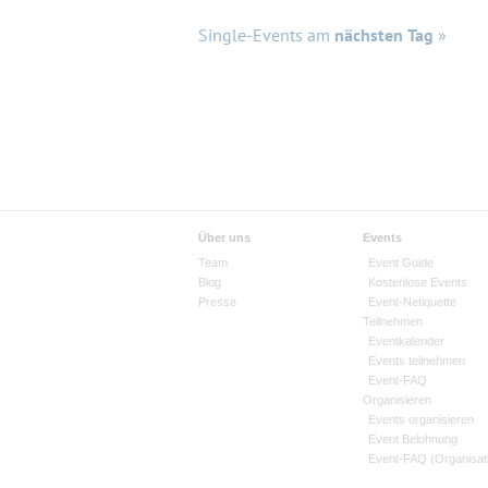
Single-Events am
nächsten Tag
»
Über uns
Events
Team
Event Guide
Blog
Kostenlose Events
Presse
Event-Netiquette
Teilnehmen
Eventkalender
Events teilnehmen
Event-FAQ
Organisieren
Events organisieren
Event Belohnung
Event-FAQ (Organisat