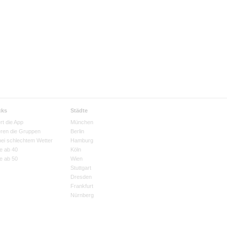
cks
Städte
rt die App
München
eren die Gruppen
Berlin
bei schlechtem Wetter
Hamburg
e ab 40
Köln
e ab 50
Wien
Stuttgart
Dresden
Frankfurt
Nürnberg