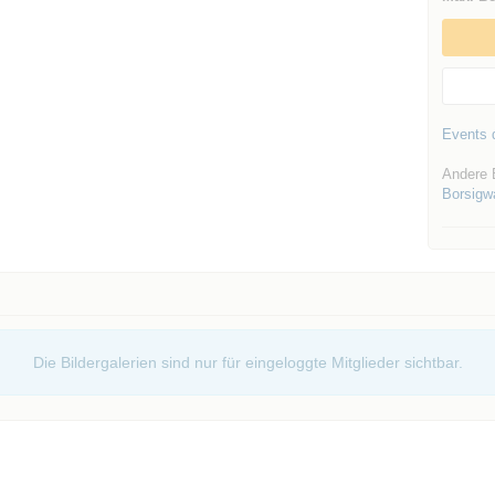
Events d
Andere 
Borsigw
Die Bildergalerien sind nur für eingeloggte Mitglieder sichtbar.