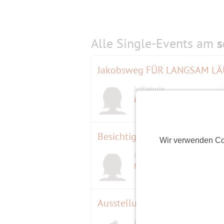
Alle Single-Events am
s
Jakobsweg FÜR LANGSAM LÄ
Initiatorin
kooky
(64)
Besichtigungsführung Staatsb
Wir verwenden Co
Initiatorin
Marion
(61)
Initiator