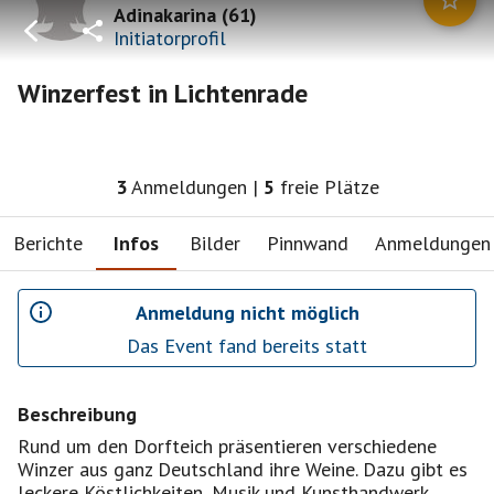
Adinakarina
(
61
)
Initiatorprofil
Winzerfest in Lichtenrade
3
Anmeldungen
|
5
freie Plätze
Berichte
Infos
Bilder
Pinnwand
Anmeldungen
Anmeldung nicht möglich
Das Event fand bereits statt
Beschreibung
Rund um den Dorfteich präsentieren verschiedene
Winzer aus ganz Deutschland ihre Weine. Dazu gibt es
leckere Köstlichkeiten, Musik und Kunsthandwerk.