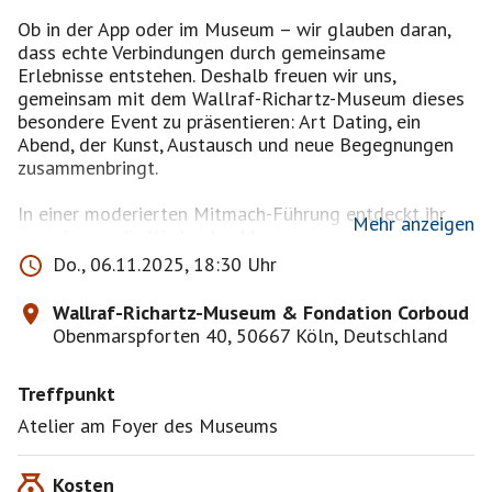
Ob in der App oder im Museum – wir glauben daran,
dass echte Verbindungen durch gemeinsame
Erlebnisse entstehen. Deshalb freuen wir uns,
gemeinsam mit dem Wallraf-Richartz-Museum dieses
besondere Event zu präsentieren: Art Dating, ein
Abend, der Kunst, Austausch und neue Begegnungen
zusammenbringt.
In einer moderierten Mitmach-Führung entdeckt ihr
Mehr anzeigen
gemeinsam die Werke des Museums – mit viel Raum
für persönliche Eindrücke und Perspektiven. Es gibt
Do., 06.11.2025, 18:30 Uhr
kein Richtig oder Falsch: Jede Sichtweise bereichert
den Diskurs und bringt euch im Gespräch einander
Wallraf-Richartz-Museum & Fondation Corboud
näher.
Obenmarspforten 40, 50667 Köln, Deutschland
Im Anschluss geht’s weiter ins Atelier: Bei einem Glas
Treffpunkt
Wein oder Wasser kannst du das Gespräch in
entspannter Atmosphäre vertiefen – inspiriert vom
Atelier am Foyer des Museums
Blick des Anderen und vielleicht mit Lust auf mehr.
Kosten
Die Kunst braucht mehr Männer. Weil Frauen das