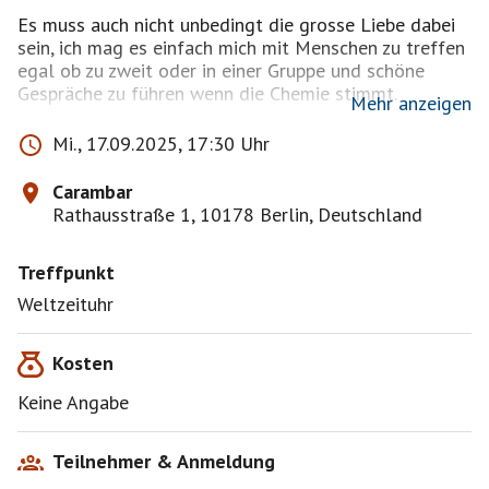
Es muss auch nicht unbedingt die grosse Liebe dabei
sein, ich mag es einfach mich mit Menschen zu treffen
egal ob zu zweit oder in einer Gruppe und schöne
Gespräche zu führen wenn die Chemie stimmt.
Mehr anzeigen
Ich denke viele von uns suchen zwar eine Beziehung
Mi., 17.09.2025, 17:30 Uhr
aber auch neue bzw. weitere Freundschaften. Und weil
ich oft danach gefragt werde: Es ist für mich völlig ok
Carambar
wenn die Leute älter sind.
Rathausstraße 1, 10178 Berlin, Deutschland
Wir können auch vorher schon ein bisschen schreiben.
Treffpunkt
Dann sieht man ja manchmal vorher ob es ein bisschen
passt und ob man sich ein Treffen wünscht.
Weltzeituhr
Ich habe aber nur eine kostenlose Mitgliedschaft,
daher kann ich nicht antworten wenn ihr mir hier bei
Kosten
funkenflug eine Privatnachricht schreibt.
Keine Angabe
Teilnehmer & Anmeldung