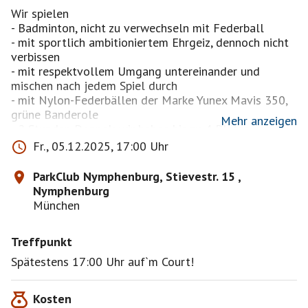
Wir spielen
- Badminton, nicht zu verwechseln mit Federball
- mit sportlich ambitioniertem Ehrgeiz, dennoch nicht
verbissen
- mit respektvollem Umgang untereinander und
mischen nach jedem Spiel durch
- mit Nylon-Federbällen der Marke Yunex Mavis 350,
grüne Banderole
Mehr anzeigen
- 2 Stunden Doppel; wir haben bis zu 4 Plätze von 17-
19h.
Fr., 05.12.2025, 17:00 Uhr
^^^^^^^^^^^^^^^^^^^^^^^^^^^^^^^^^^
ParkClub Nymphenburg, Stievestr. 15 ,
Bestätigt wird in der Reihenfolge der Anmeldungen
Nymphenburg
(außer ich kenne jemanden nicht).
München
Ab 3 Anmeldungen spielen wir auf einem Platz.
Anmeldungen darüber hinaus werden bis spätestens
Treffpunkt
Donnerstag 14:00 Uhr bestätigt, wenn wir laut
Anmeldungen einen zweiten/dritten/vierten Platz voll
Spätestens 17:00 Uhr auf`m Court!
bekommen (also mindestens 7/11/15 Anmeldungen
insgesamt).
Kosten
^^^^^^^^^^^^^^^^^^^^^^^^^^^^^^^^^^