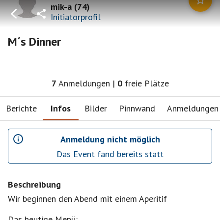
mik-a
(
74
)
Initiatorprofil
M´s Dinner
7
Anmeldungen
|
0
freie Plätze
Berichte
Infos
Bilder
Pinnwand
Anmeldungen
Anmeldung nicht möglich
Das Event fand bereits statt
Beschreibung
Wir beginnen den Abend mit einem Aperitif
Das heutige Menü: