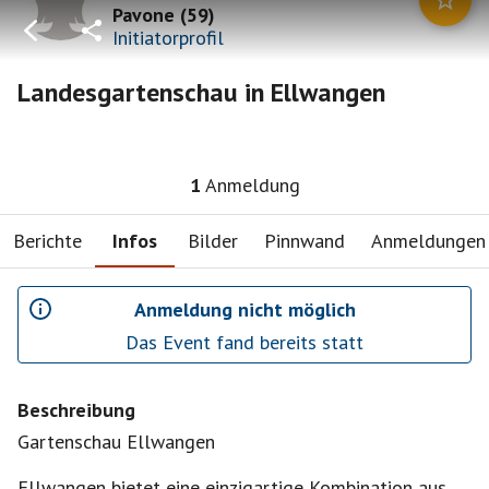
Pavone
(
59
)
Initiatorprofil
Landesgartenschau in Ellwangen
1
Anmeldung
Berichte
Infos
Bilder
Pinnwand
Anmeldungen
Anmeldung nicht möglich
Das Event fand bereits statt
Beschreibung
Gartenschau Ellwangen
Ellwangen bietet eine einzigartige Kombination aus