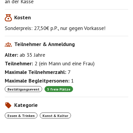
an der Kasse
Ich habe Tickets in der 2. Tischreihe besorgt.
Kosten
Nach Anmeldung/Bestätigung versende ich eine
Zahlungsaufforderung..
Sonderpreis: 27,50€ p.P., nur gegen Vorkasse!
Karten sind von Rücknahme und Umtausch
ausgeschlossen !
Teilnehmer & Anmeldung
Wenn jemand nicht kann, versuche ich oder du eine
Alter:
ab 35
Jahre
Ersatzperson zu finden.
Melde dich bitte ab !
Teilnehmer:
2
(
ein Mann
und
eine Frau
)
Dann können auch andere Mitglieder den freien Platz
Maximale Teilnehmerzahl:
7
sehen.
Geld zahle ich nach Einzahlung von der Ersatzperson
Maximale Begleitpersonen:
1
per Überweisung an dich aus.
Bestätigungsevent
5 freie Plätze
Kategorie
Essen & Trinken
Kunst & Kultur