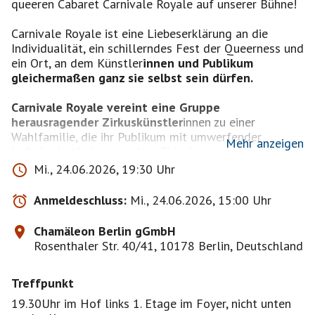
queeren Cabaret Carnivale Royale auf unserer Bühne!
Carnivale Royale ist eine Liebeserklärung an die
Individualität, ein schillerndes Fest der Queerness und
ein Ort, an dem Künstler
innen und Publikum
gleichermaßen ganz sie selbst sein dürfen.
Carnivale Royale vereint eine Gruppe
herausragender Zirkuskünstler
innen zu einer
Wahlfamilie, die ihr Publikum mit umwerfender
Mehr anzeigen
Luftakrobatik, humorvollen Sideshow-
Unmöglichkeiten und schillernden Drag-Performances
Mi., 24.06.2026, 19:30 Uhr
beeindruckt.
Anmeldeschluss:
Mi., 24.06.2026, 15:00 Uhr
Sexy und doch gefühlvoll, gewagt und doch zutiefst
menschlich – werden Sie Teil eines Erlebnisses, das
Chamäleon Berlin gGmbH
Vielfalt als den Herzschlag menschlicher Erfahrung
Rosenthaler Str. 40/41, 10178 Berlin, Deutschland
feiert.
Treffpunkt
Sprachhinweis: Die Show wird auf Englisch moderiert
Dauer: 70 Minuten ohne Pause
19.30Uhr im Hof links 1. Etage im Foyer, nicht unten