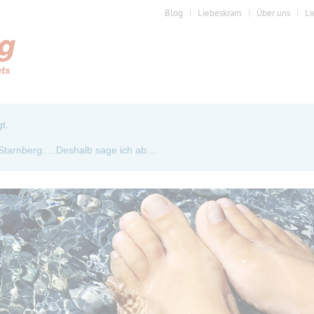
Blog
Liebeskram
Über uns
Li
t.
rnberg.....Deshalb sage ich ab....