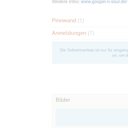
Weitere Infos:
www.gospel-n-soul.de/
Pinnwand
(
1
)
Anmeldungen
(7)
Die Teilnehmerliste ist nur für eingel
an, um d
Bilder