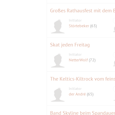
Initiator
Störtebeker
(63)
Skat jeden Freitag
Initiator
NetterWolf
(72)
The Keltics-Kiltrock vom fein
Initiator
der André
(65)
Band Skyline beim Spandauer