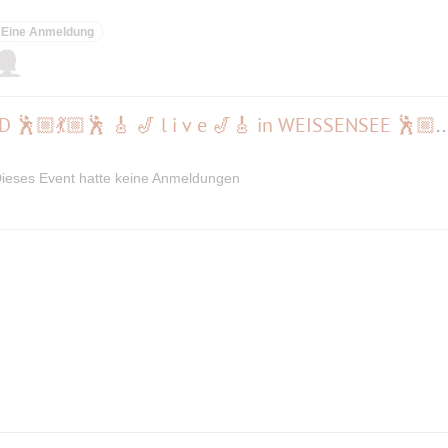
Eine Anmeldung
🤩 🎶 MORE TOWN SOULBAND 🕺🏼💃🏼🕺 🎸 🎷 l i v e 🎷🎸 in WEISS
ieses Event hatte keine Anmeldungen