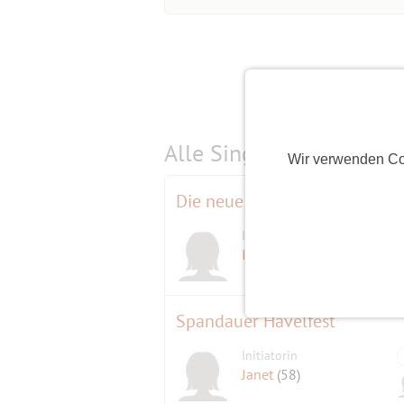
Alle Single-Events am
s
Wir verwenden Co
Die neue City‑Tour 2 mit dem 
Initiatorin
Ines
(60)
Spandauer Havelfest
Initiatorin
Janet
(58)