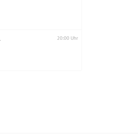
ENSEE 🕺🏼💃🏼🕺
20:00 Uhr