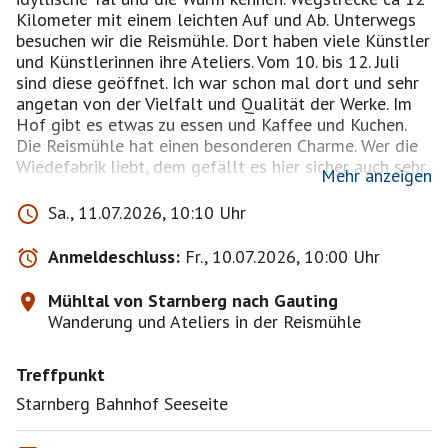
Kilometer mit einem leichten Auf und Ab. Unterwegs
besuchen wir die Reismühle. Dort haben viele Künstler
und Künstlerinnen ihre Ateliers. Vom 10. bis 12. Juli
sind diese geöffnet. Ich war schon mal dort und sehr
angetan von der Vielfalt und Qualität der Werke. Im
Hof gibt es etwas zu essen und Kaffee und Kuchen.
Die Reismühle hat einen besonderen Charme. Wer die
Wiedefabrik liebt, dem gefällt es hier sicher auch sehr
Mehr anzeigen
gut.
Nimm Dir bitte etwas Brotzeit und genug zu trinken
Sa., 11.07.2026, 10:10 Uhr
mit. Und falls es heiß ist ein Handtuch/Badesachen….
Falls uns nach einer Abfrischung ist.
Anmeldeschluss:
Fr., 10.07.2026, 10:00 Uhr
Jeder geht auf eigene Verantwortung.
Mühltal von Starnberg nach Gauting
Wanderung und Ateliers in der Reismühle
Treffpunkt
Starnberg Bahnhof Seeseite