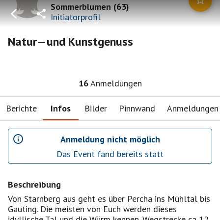
Sommerblumen
(
63
)
Initiatorprofil
Natur—und Kunstgenuss
16
Anmeldungen
Berichte
Infos
Bilder
Pinnwand
Anmeldungen
Anmeldung nicht möglich
Das Event fand bereits statt
Beschreibung
Von Starnberg aus geht es über Percha ins Mühltal bis
Gauting. Die meisten von Euch werden dieses
idyllische Tal und die Würm kennen. Wegstrecke ca 12