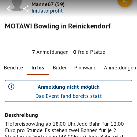
Manne67
(
59
)
Initiatorprofil
MOTAWI Bowling in Reinickendorf
7
Anmeldungen
|
0
freie Plätze
Berichte
Infos
Bilder
Pinnwand
Anmeldungen
Anmeldung nicht möglich
Das Event fand bereits statt
Beschreibung
Tiefpreisbowling ab 18.00 Uhr. Jede Bahn für 12,00
Euro pro Stunde. Es stehen zwei Bahnen für je 2
Stunden zur Verfügung (48,00Euro). Jede Bahn wird