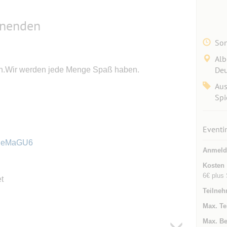
nnenden
Son
Alb
Deu
den.Wir werden jede Menge Spaß haben.
Aus
Spi
Eventi
NBeMaGU6
Anmeld
Kosten
6€ plus 
t
Teilneh
Max. Te
Max. Be