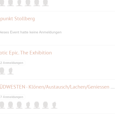
epunkt Stollberg
ieses Event hatte keine Anmeldungen
tic Epic. The Exhibition
2 Anmeldungen
🍶🍷🍹 STAMMTISCH 🍽 IM SÜDWESTEN - Klönen/Austausch/Lachen/Geniessen 🌟ORIGINAL ITALIENISCHE Küche
7 Anmeldungen