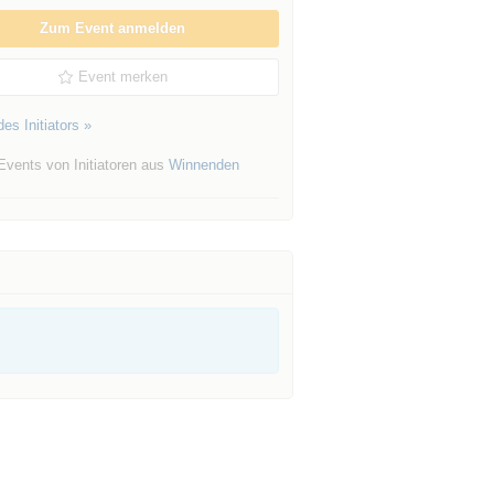
Zum Event anmelden
Event merken
es Initiators »
Events von Initiatoren aus
Winnenden