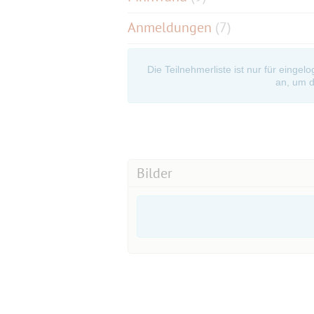
Anmeldungen
(7)
Die Teilnehmerliste ist nur für eingel
an, um d
Bilder