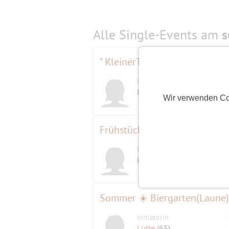
Alle Single-Events am
s
" KleinerTriathlon" am frühe
Initiatorin
Holunder70
(56)
Wir verwenden Co
Frühstück Pianocafe
Initiatorin
kooky
(64)
Sommer ☀️ Biergarten(Laune)
Initiatorin
Lütte
(65)