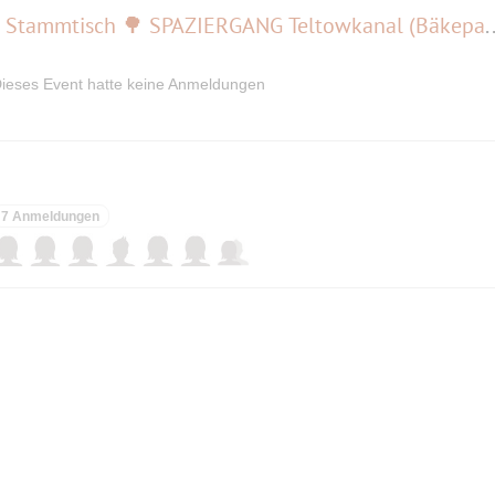
🌳🚶🚶👫🚶 👬🚶🌳 nach dem Stammtisch 🌳 SPAZIERGANG Teltowk
ieses Event hatte keine Anmeldungen
7 Anmeldungen