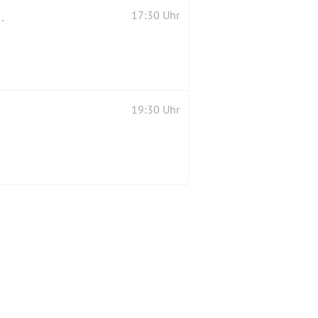
anal (Bäkepark/Stadtpark Stegl.?)🌳 🌳🌳
17:30 Uhr
19:30 Uhr