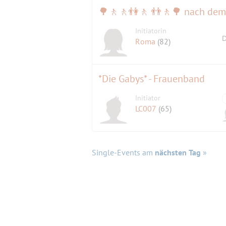
Initiatorin
D
Roma
(82)
*Die Gabys* - Frauenband
Initiator
LC007
(65)
Single-Events am
nächsten Tag
»