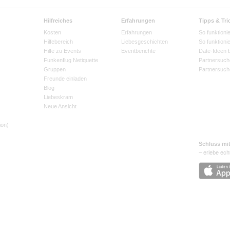
Hilfreiches
Erfahrungen
Tipps & Tri
Kosten
Erfahrungen
So funktionie
Hilfebereich
Liebesgeschichten
So funktioni
Hilfe zu Events
Eventberichte
Date-Ideen 
Funkenflug Netiquette
Partnersuch
Gruppen
Partnersuch
Freunde einladen
Blog
Liebeskram
Neue Ansicht
ion)
Schluss mi
– erlebe ech