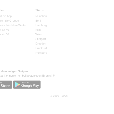
cks
Städte
rt die App
München
eren die Gruppen
Berlin
bei schlechtem Wetter
Hamburg
e ab 40
Köln
e ab 50
Wien
Stuttgart
Dresden
Frankfurt
Nürnberg
t dem ewigen Swipen
tes Kennenlernen bei kostenlosen Events! 🎉
© 1999 - 2026