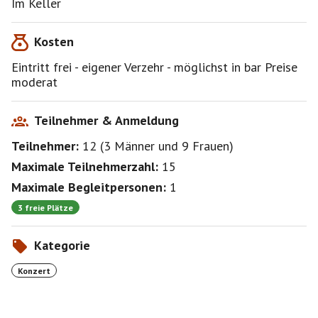
Im Keller
Zeppelin, Paranoid von Black Sabbath und viele andere
gei.... sounds.
Kosten
Besetzung:
Eintritt frei - eigener Verzehr - möglichst in bar Preise
Ernst Harwalik – voc
moderat
Landy Landinger – git
Gerd Hofer – git
Andi Kerker, bass
Teilnehmer & Anmeldung
Herbert Sänger – drums, vocals
Teilnehmer:
12
(
3 Männer
und
9 Frauen
)
Die Räumlichkeit ist nicht sehr gro0ß - bitte zeitig
Maximale Teilnehmerzahl:
15
kommen!
Maximale Begleitpersonen:
1
3 freie Plätze
Kategorie
Konzert