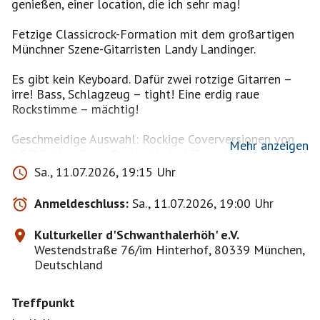
genießen, einer location, die ich sehr mag!
Fetzige Classicrock-Formation mit dem großartigen
Münchner Szene-Gitarristen Landy Landinger.
Es gibt kein Keyboard. Dafür zwei rotzige Gitarren –
irre! Bass, Schlagzeug – tight! Eine erdig raue
Rockstimme – mächtig!
Geschmeidige Auswahl: Rockige Coverversionen von
Mehr anzeigen
AC/DC, über Deep Purple bis Led Zeppelin.
Dafür zwei rotzige Gitarren – besser!
Sa., 11.07.2026, 19:15 Uhr
Bass, Schlagzeug – tight!
Eine erdig raue Rockstimme – mächtig!
Anmeldeschluss:
Sa., 11.07.2026, 19:00 Uhr
Rockige „Kapellenversionen“ von Red Hot Chili
Kulturkeller d'Schwanthalerhöh' e.V.
Peppers, Rolling Stones, AC/DC bis Metallica.
Westendstraße 76/im Hinterhof, 80339 München,
Deutschland
Geschmeidige Auswahl.
Hier eine kleine Auswahl:
Treffpunkt
Perfect Strangers von Deep Purple, Locomotion
Breath von Jethro Tull, Whole lot a love von Led