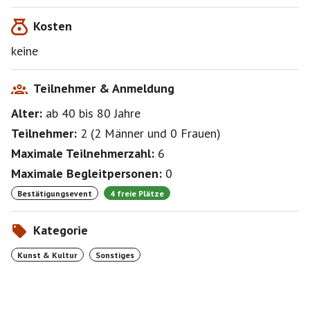
Neue Blickwinkel entdecken und Fotos spannender
Kosten
gestalten.
keine
Farbwirkung und Kontraste
Farben bewusst wahrnehmen und für ausdrucksstarke
Bilder einsetzen.
Teilnehmer & Anmeldung
Alter:
ab 40
bis 80
Jahre
Gemeinsames Anschauen und Besprechen
Die entstandenen Fotos gemeinsam betrachten,
Teilnehmer:
2
(
2 Männer
und
0 Frauen
)
besprechen und voneinander lernen.
Maximale Teilnehmerzahl:
6
Kamera, Objektiv(e), geladener Akku’s und
Maximale Begleitpersonen:
0
Speicherkarte nicht vergessen !!
Bestätigungsevent
4 freie Plätze
Kategorie
Kunst & Kultur
Sonstiges