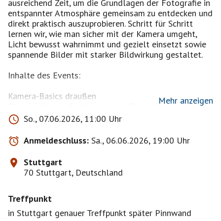
ausreichend Zeit, um die Grundlagen der Fotografie in
entspannter Atmosphäre gemeinsam zu entdecken und
direkt praktisch auszuprobieren. Schritt für Schritt
lernen wir, wie man sicher mit der Kamera umgeht,
Licht bewusst wahrnimmt und gezielt einsetzt sowie
spannende Bilder mit starker Bildwirkung gestaltet.
Inhalte des Events:
Kamera-Basics draußen
Mehr anzeigen
Die wichtigsten Funktionen und Einstellungen der
Kamera praktisch anwenden.
So., 07.06.2026, 11:00 Uhr
Licht erkennen und nutzen
Anmeldeschluss:
Sa., 06.06.2026, 19:00 Uhr
Schatten, weiches Licht und hartes Licht verstehen
und kreativ einsetzen.
Stuttgart
70 Stuttgart, Deutschland
Bildaufbau / Komposition
Tiefenschärfe, Freistellen und Bokeh kennenlernen
Treffpunkt
und die Blende des Objektivs' gezielt nutzen.
in Stuttgart genauer Treffpunkt später Pinnwand
Perspektive und Bildaufbau