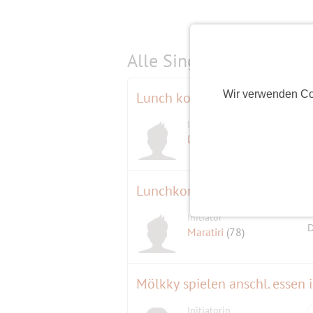
Alle Single-Events am
s
Wir verwenden Co
Lunch konzert
Initiator
DON
(44)
Lunchkonzert
Initiator
D
Maratiri
(78)
Mölkky spielen anschl. essen i
Initiatorin