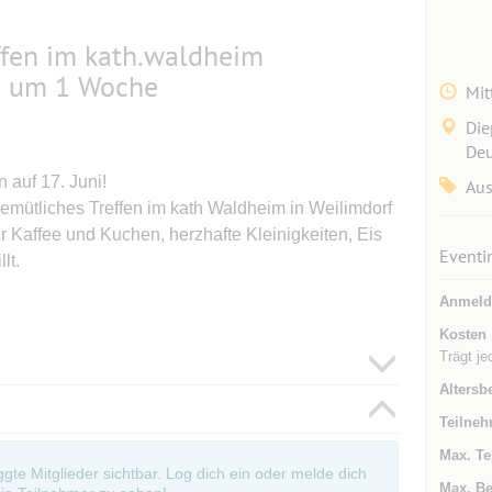
ffen im kath.waldheim
n um 1 Woche
Mit
Die
Deu
auf 17. Juni!
Aus
emütliches Treffen im kath Waldheim in Weilimdorf
mer Kaffee und Kuchen, herzhafte Kleinigkeiten, Eis
Eventi
lt.
Anmeld
Kosten
Trägt je
Altersb
Teilneh
Max. Te
oggte Mitglieder sichtbar. Log dich ein oder melde dich
Max. Be