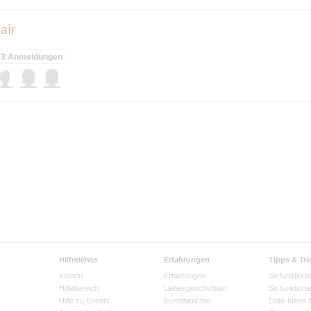
air
3 Anmeldungen
Hilfreiches
Erfahrungen
Tipps & Tri
Kosten
Erfahrungen
So funktionie
Hilfebereich
Liebesgeschichten
So funktioni
Hilfe zu Events
Eventberichte
Date-Ideen 