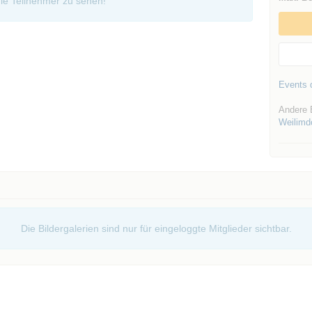
ie Teilnehmer zu sehen!
Events d
Andere 
Weilimd
Die Bildergalerien sind nur für eingeloggte Mitglieder sichtbar.