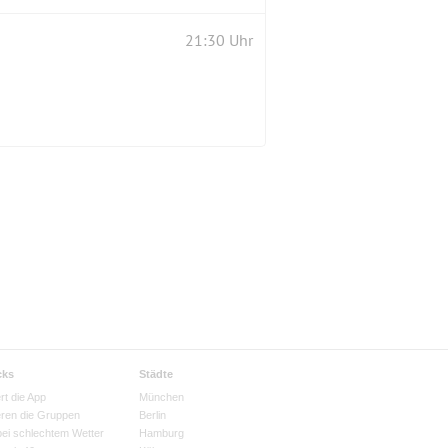
21:30 Uhr
cks
Städte
rt die App
München
eren die Gruppen
Berlin
bei schlechtem Wetter
Hamburg