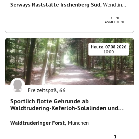
Serways Raststätte Irschenberg Süd
,
Wendling
12, 83737 Irschenberg, Deutschland
KEINE
ANMELDUNG
Heute, 07.08.2026
10:00
Freizeitspaß
,
66
Sportlich flotte Gehrunde ab
Waldtrudering-Keferloh-Solalinden und
zurück
Waldtruderinger Forst
,
München
1