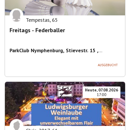
Tempestas
,
65
Freitags - Federballer
ParkClub Nymphenburg, Stievestr. 15 ,
Nymphenburg
,
München
AUSGEBUCHT
Heute, 07.08.2026
17:00