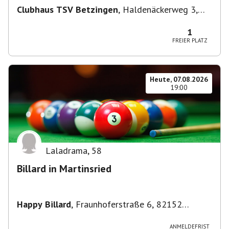
Clubhaus TSV Betzingen
,
Haldenäckerweg 3,
72770 Reutlingen-Betzingen, Deutschland
1
FREIER PLATZ
Heute, 07.08.2026
19:00
Laladrama
,
58
Billard in Martinsried
Happy Billard
,
Fraunhoferstraße 6, 82152
Planegg, Deutschland
ANMELDEFRIST