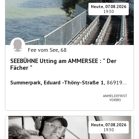
Heute, 07.08.2026
19:30
Fee vom See
,
68
SEEBÜHNE Utting am AMMERSEE : " Der
Fächer "
Summerpark, Eduard -Thöny-Straße 1
,
86919
Utting am Ammersee, Deutschland
ANMELDEFRIST
VORBEI
Heute, 07.08.2026
19:30