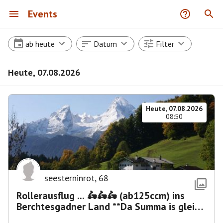
Events
ab heute
Datum
Filter
Heute, 07.08.2026
Heute, 07.08.2026
08:50
seesterninrot
,
68
Rollerausflug ... 🛵🛵🛵 (ab125ccm) ins
Berchtesgadner Land **Da Summa is glei
umma**