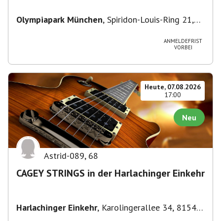
Olympiapark München
,
Spiridon-Louis-Ring 21,
80809 München, Deutschland
ANMELDEFRIST
VORBEI
Heute, 07.08.2026
17:00
Neu
Astrid-089
,
68
CAGEY STRINGS in der Harlachinger Einkehr
Harlachinger Einkehr
,
Karolingerallee 34, 81545
München-Untergiesing-Harlaching, Deutschland