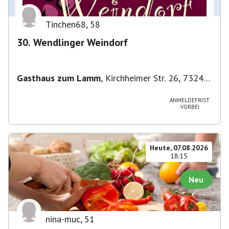
Tinchen68
,
58
30. Wendlinger Weindorf
Gasthaus zum Lamm
,
Kirchheimer Str. 26, 73240
Wendlingen am Neckar, Deutschland
ANMELDEFRIST
VORBEI
Heute, 07.08.2026
18:15
Neu
nina-muc
,
51