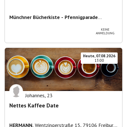
Münchner Bücherkiste - Pfennigparade
ChancenWerk GmbH
,
Hanauer Str. 85A, 80993
München-Moosach, Deutschland
KEINE
ANMELDUNG
Heute, 07.08.2026
13:00
Johannes
,
23
Nettes Kaffee Date
HERMANN
,
Wentzingerstraße 15, 79106 Freiburg