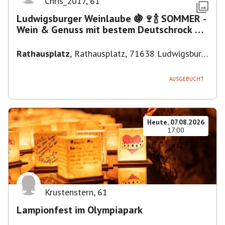
Chris_2017
,
61
Ludwigsburger Weinlaube 🍇🍷🍾 SOMMER -
Wein & Genuss mit bestem Deutschrock 🎼
🎤 🎷 🎸
Rathausplatz
,
Rathausplatz, 71638 Ludwigsburg,
Deutschland
AUSGEBUCHT
Heute, 07.08.2026
17:00
Krustenstern
,
61
Lampionfest im Olympiapark