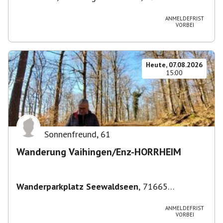
im Breisgau-West, Deutschland
ANMELDEFRIST
VORBEI
Heute, 07.08.2026
15:00
Sonnenfreund
,
61
Wanderung Vaihingen/Enz-HORRHEIM
Wanderparkplatz Seewaldseen
,
71665
Vaihingen/Enz
ANMELDEFRIST
VORBEI