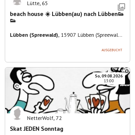
Lütte
,
65
beach house ☀️ Lübben(au) nach Lübben👟
👟
Lübben (Spreewald)
,
15907 Lübben (Spreewald),
Deutschland
AUSGEBUCHT
So, 09.08.2026
13:00
NetterWolf
,
72
Skat JEDEN Sonntag