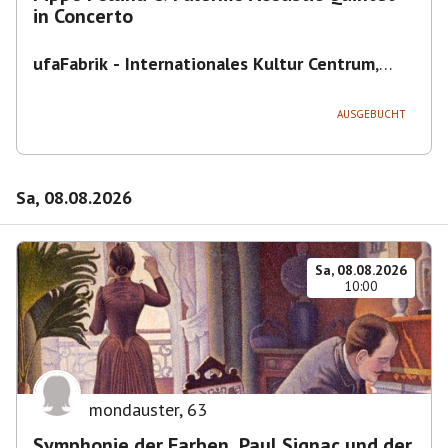
in Concerto
ufaFabrik - Internationales Kultur Centrum
,
Viktoriastraße 10-18, 12105 Berlin, U
Ullsteinstraße Ausgang Viktoriastraße
AUSGEBUCHT
Sa, 08.08.2026
Sa, 08.08.2026
10:00
mondauster
,
63
Symphonie der Farben. Paul Signac und der