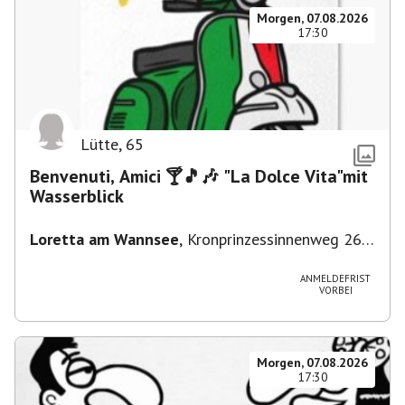
Morgen, 07.08.2026
17:30
Lütte
,
65
Benvenuti, Amici 🍸🎵🎶 "La Dolce Vita"mit
Wasserblick
Loretta am Wannsee
,
Kronprinzessinnenweg 260,
14109 Berlin, Deutschland
ANMELDEFRIST
VORBEI
Morgen, 07.08.2026
17:30