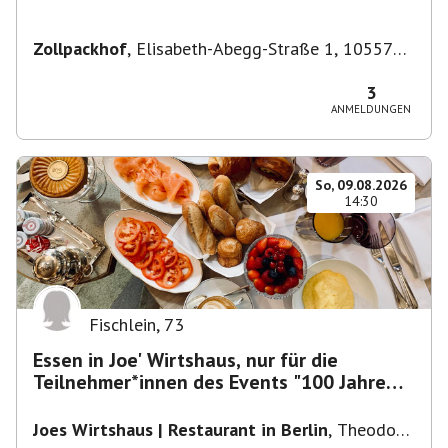
Zollpackhof
,
Elisabeth-Abegg-Straße 1, 10557
Berlin, Deutschland
3
ANMELDUNGEN
So, 09.08.2026
14:30
Fischlein
,
73
Essen in Joe' Wirtshaus, nur für die
Teilnehmer*innen des Events "100 Jahre
Funkturm"
Joes Wirtshaus | Restaurant in Berlin
,
Theodor-