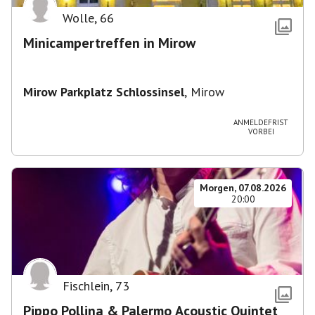
Wolle
,
66
Minicampertreffen in Mirow
Mirow Parkplatz Schlossinsel
,
Mirow
ANMELDEFRIST
VORBEI
Morgen, 07.08.2026
20:00
Fischlein
,
73
Pippo Pollina & Palermo Acoustic Quintet