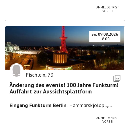
Heuss-Platz 10, 14052 Berlin, U Theodor- Heuss
-Platz
ANMELDEFRIST
VORBEI
So, 09.08.2026
18:00
Fischlein
,
73
Änderung des events! 100 Jahre Funkturm!
Auffahrt zur Aussichtsplattform
Eingang Funkturm Berlin
,
Hammarskjöldpl.,
14055 Berlin, Deutschland
ANMELDEFRIST
VORBEI