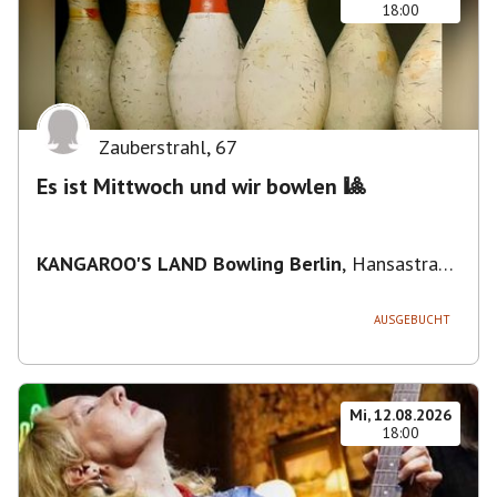
18:00
Zauberstrahl
,
67
Es ist Mittwoch und wir bowlen 🎱
KANGAROO'S LAND Bowling Berlin
,
Hansastraße
236, 13051 Berlin-Bezirk Lichtenberg,
Deutschland
AUSGEBUCHT
Mi, 12.08.2026
18:00