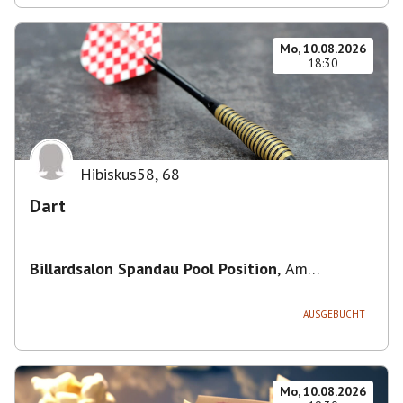
Mo, 10.08.2026
18:30
Hibiskus58
,
68
Dart
Billardsalon Spandau Pool Position
,
Am
Juliusturm 31, 13599 Berlin, Deutschland
AUSGEBUCHT
Mo, 10.08.2026