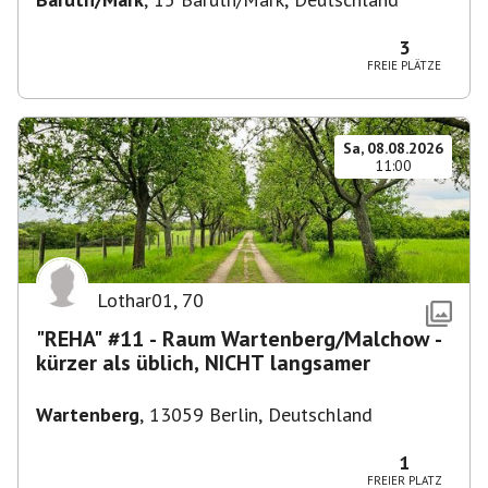
3
FREIE PLÄTZE
Sa, 08.08.2026
11:00
Lothar01
,
70
"REHA" #11 - Raum Wartenberg/Malchow -
kürzer als üblich, NICHT langsamer
Wartenberg
,
13059 Berlin, Deutschland
1
FREIER PLATZ