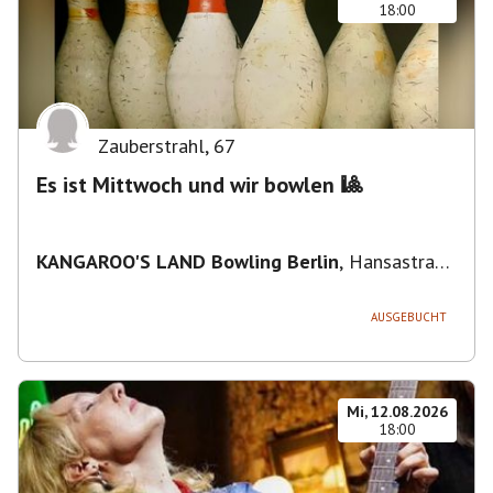
18:00
Zauberstrahl
,
67
Es ist Mittwoch und wir bowlen 🎱
KANGAROO'S LAND Bowling Berlin
,
Hansastraße
236, 13051 Berlin-Bezirk Lichtenberg,
Deutschland
AUSGEBUCHT
Mi, 12.08.2026
18:00