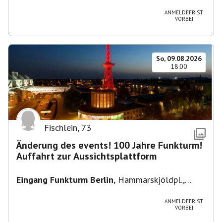
Heuss-Platz 10, 14052 Berlin, U Theodor- Heuss
-Platz
ANMELDEFRIST
VORBEI
So, 09.08.2026
18:00
Fischlein
,
73
Änderung des events! 100 Jahre Funkturm!
Auffahrt zur Aussichtsplattform
Eingang Funkturm Berlin
,
Hammarskjöldpl.,
14055 Berlin, Deutschland
ANMELDEFRIST
VORBEI