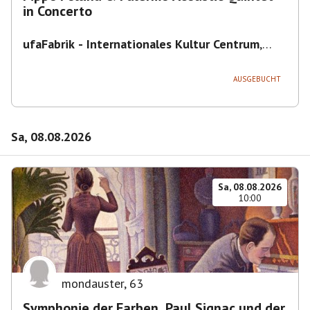
in Concerto
ufaFabrik - Internationales Kultur Centrum
,
Viktoriastraße 10-18, 12105 Berlin, U
Ullsteinstraße Ausgang Viktoriastraße
AUSGEBUCHT
Sa, 08.08.2026
Sa, 08.08.2026
10:00
mondauster
,
63
Symphonie der Farben. Paul Signac und der