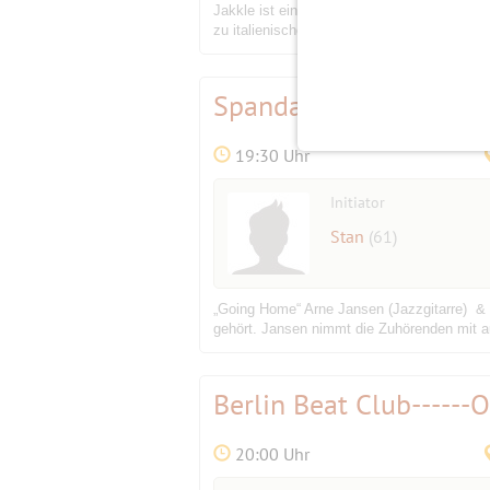
Jakkle ist eine furchtlose Combo aus 4 Mu
zu italienischer Musik zwischen den 30er un
Spandauer Gitarrenfest: 
19:30 Uhr
Initiator
Stan
(61)
„Going Home“ Arne Jansen (Jazzgitarre) & S
gehört. Jansen nimmt die Zuhörenden mit au
Berlin Beat Club-----
20:00 Uhr