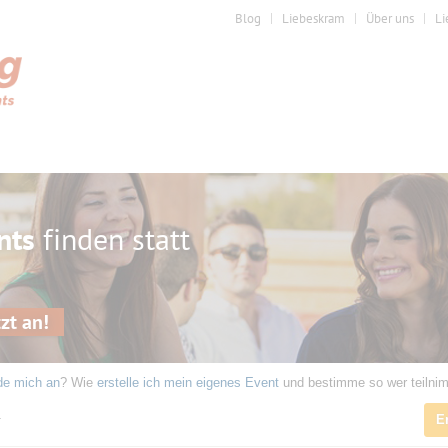
Blog
Liebeskram
Über uns
Li
nts
finden statt
zt an!
de mich an
? Wie
erstelle ich mein eigenes Event
und bestimme so wer teilni
4
E