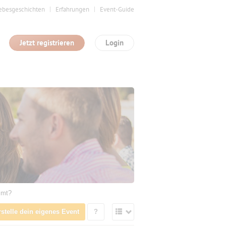
ebesgeschichten
Erfahrungen
Event-Guide
Jetzt registrieren
Login
mmt?
rstelle dein eigenes Event
?