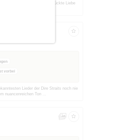
eus.Sie vereint dieselbe verrückte Liebe
Herren sind absolute Gara...
ngen
st vorbei
anntesten Lieder der Dire Straits noch nie
em nuancenreichen Ton ...