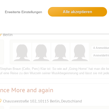
sikern,die 2010 zusammenfanden.Sie kommen aus den unterschiedlichsten Mili
d 70er Jahre. .Die Frucht ihrer Begegnung ist fulminante Tanzmusik.Die vier 
Alle akzeptieren
Erweiterte Einstellungen
„Klassische Gitarre trifft Dire Straits“
Berlin
4 Anmeldu
Anmeldefri
tephan Braun (Cello, Perc) Klar ist: So wie auf „Going Home“ hat man die bek
f eine Reise zu den Wurzeln seiner Musikbegeisterung und lässt sie mit jed
-Once More and again
Chausseestraße 102, 10115 Berlin, Deutschland