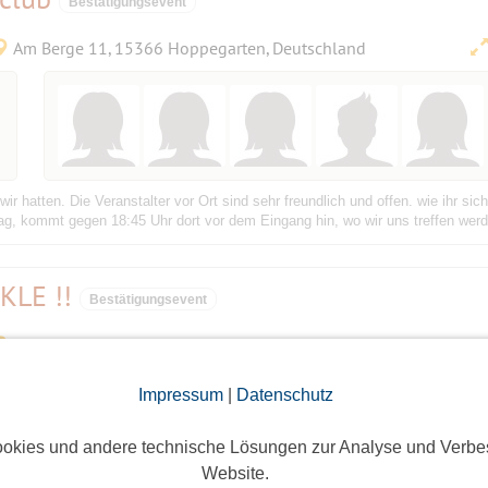
Bestätigungsevent
Am Berge 11, 15366 Hoppegarten, Deutschland
r hatten. Die Veranstalter vor Ort sind sehr freundlich und offen. wie ihr sic
mag, kommt gegen 18:45 Uhr dort vor dem Eingang hin, wo wir uns treffen werd
KKLE !!
Bestätigungsevent
10965 Berlin,Yorkstr.15
Impressum
|
Datenschutz
okies und andere technische Lösungen zur Analyse und Verbe
Website.