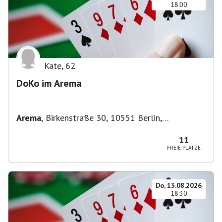
18:00
Kate
,
62
DoKo im Arema
Arema
,
Birkenstraße 30, 10551 Berlin,
Deutschland
11
FREIE PLÄTZE
Do, 13.08.2026
18:30