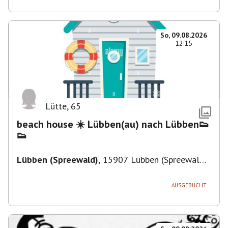
So, 09.08.2026
12:15
Lütte
,
65
beach house ☀️ Lübben(au) nach Lübben👟
👟
Lübben (Spreewald)
,
15907 Lübben (Spreewald),
Deutschland
AUSGEBUCHT