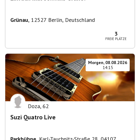
Grünau
,
12527 Berlin, Deutschland
3
FREIE PLÄTZE
Morgen, 08.08.2026
14:15
Doza
,
62
Suzi Quatro Live
Parkbühne
,
Karl-Tauchnitz-Straße 28, 04107