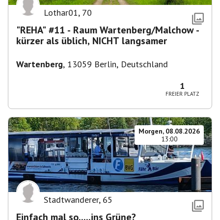
Lothar01
,
70
"REHA" #11 - Raum Wartenberg/Malchow -
kürzer als üblich, NICHT langsamer
Wartenberg
,
13059 Berlin, Deutschland
1
FREIER PLATZ
Morgen, 08.08.2026
13:00
Stadtwanderer
,
65
Einfach mal so.....ins Grüne?