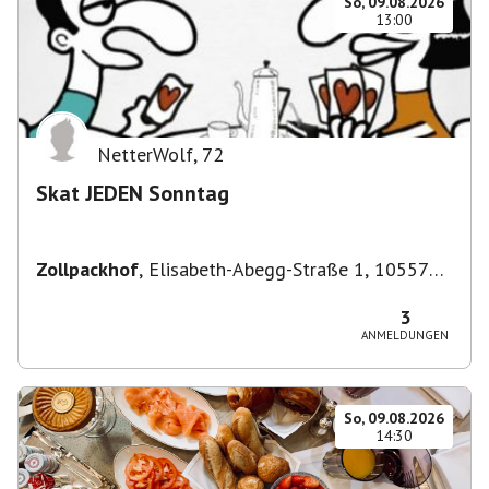
So, 09.08.2026
13:00
NetterWolf
,
72
Skat JEDEN Sonntag
Zollpackhof
,
Elisabeth-Abegg-Straße 1, 10557
Berlin, Deutschland
3
ANMELDUNGEN
So, 09.08.2026
14:30