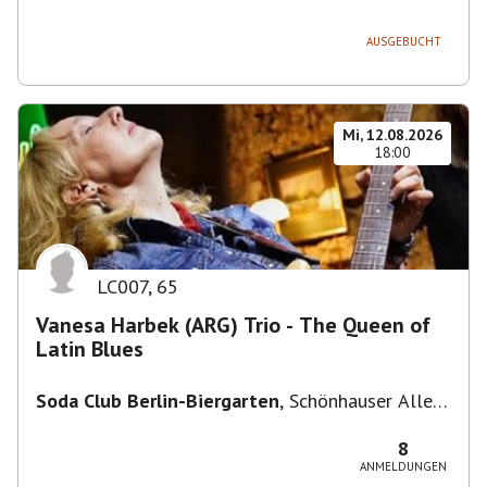
236, 13051 Berlin-Bezirk Lichtenberg,
Deutschland
AUSGEBUCHT
Mi, 12.08.2026
18:00
LC007
,
65
Vanesa Harbek (ARG) Trio - The Queen of
Latin Blues
Soda Club Berlin-Biergarten
,
Schönhauser Allee
36, 10435 Berlin, Deutschland
8
ANMELDUNGEN