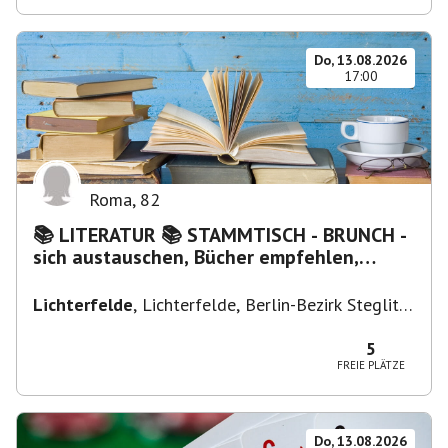
Do, 13.08.2026
17:00
Roma
,
82
📚 LITERATUR 📚 STAMMTISCH - BRUNCH -
sich austauschen, Bücher empfehlen,
Lesen/Vorlesen
Lichterfelde
,
Lichterfelde, Berlin-Bezirk Steglitz-
Zehlendorf, Deutschland
5
FREIE PLÄTZE
Do, 13.08.2026