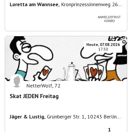
Loretta am Wannsee
,
Kronprinzessinnenweg 260,
14109 Berlin, Deutschland
ANMELDEFRIST
VORBEI
Heute, 07.08.2026
17:30
NetterWolf
,
72
Skat JEDEN Freitag
Jäger & Lustig
,
Grünberger Str. 1, 10243 Berlin-
Bezirk Friedrichshain-Kreuzberg, Deutschland
1