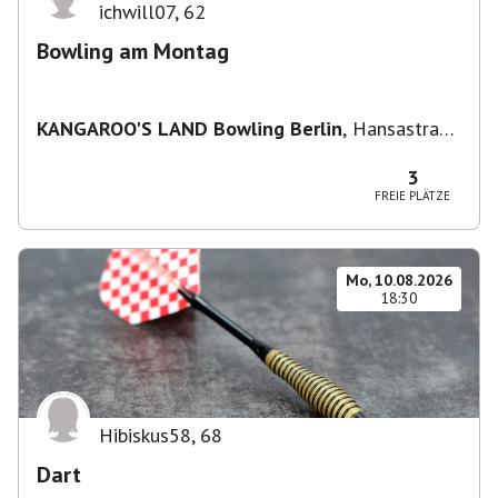
ichwill07
,
62
Bowling am Montag
KANGAROO'S LAND Bowling Berlin
,
Hansastraße
236, 13051 Berlin-Bezirk Lichtenberg,
Deutschland
3
FREIE PLÄTZE
Mo, 10.08.2026
18:30
Hibiskus58
,
68
Dart