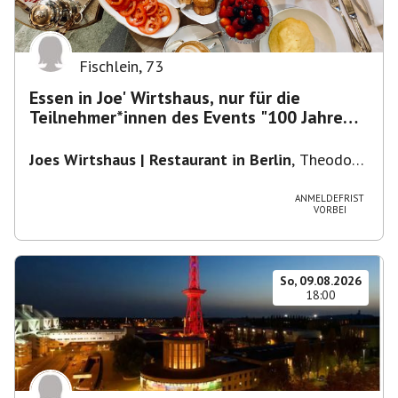
Fischlein
,
73
Essen in Joe' Wirtshaus, nur für die
Teilnehmer*innen des Events "100 Jahre
Funkturm"
Joes Wirtshaus | Restaurant in Berlin
,
Theodor-
Heuss-Platz 10, 14052 Berlin, U Theodor- Heuss
-Platz
ANMELDEFRIST
VORBEI
So, 09.08.2026
18:00