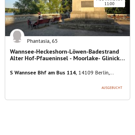
11:00
Phantasia
,
65
Wannsee-Heckeshorn-Löwen-Badestrand
Alter Hof-Pfaueninsel - Moorlake- Glinicker
Brücke-
S Wannsee Bhf am Bus 114
,
14109 Berlin,
Deutschland
AUSGEBUCHT