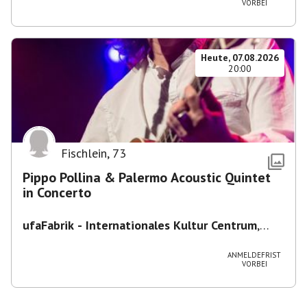
VORBEI
Heute, 07.08.2026
20:00
Fischlein
,
73
Pippo Pollina & Palermo Acoustic Quintet
in Concerto
ufaFabrik - Internationales Kultur Centrum
,
Viktoriastraße 10-18, 12105 Berlin, U
Ullsteinstraße Ausgang Viktoriastraße
ANMELDEFRIST
VORBEI