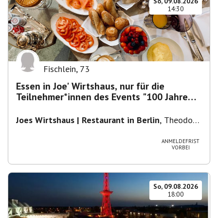
So, 09.08.2026
14:30
Fischlein
,
73
Essen in Joe' Wirtshaus, nur für die
Teilnehmer*innen des Events "100 Jahre
Funkturm"
Joes Wirtshaus | Restaurant in Berlin
,
Theodor-
Heuss-Platz 10, 14052 Berlin, U Theodor- Heuss
-Platz
ANMELDEFRIST
VORBEI
So, 09.08.2026
18:00