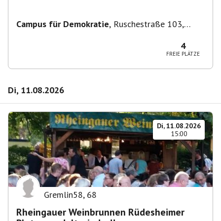
Campus für Demokratie
,
Ruschestraße 103,
10365 Berlin-Bezirk Lichtenberg, Deutschland
4
FREIE PLÄTZE
Di, 11.08.2026
Di, 11.08.2026
15:00
Gremlin58
,
68
Rheingauer Weinbrunnen Rüdesheimer