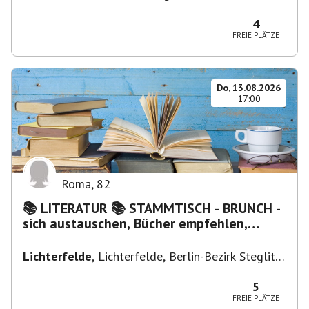
Firenze FI, Italien
4
FREIE PLÄTZE
Do, 13.08.2026
17:00
Roma
,
82
📚 LITERATUR 📚 STAMMTISCH - BRUNCH -
sich austauschen, Bücher empfehlen,
Lesen/Vorlesen
Lichterfelde
,
Lichterfelde, Berlin-Bezirk Steglitz-
Zehlendorf, Deutschland
5
FREIE PLÄTZE