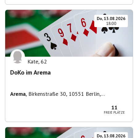
Do, 13.08.2026
18:00
Kate
,
62
DoKo im Arema
Arema
,
Birkenstraße 30, 10551 Berlin,
Deutschland
11
FREIE PLÄTZE
Do, 13.08.2026