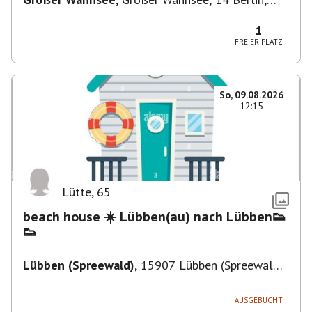
Deutschland
1
FREIER PLATZ
So, 09.08.2026
12:15
Lütte
,
65
beach house ☀️ Lübben(au) nach Lübben👟
👟
Lübben (Spreewald)
,
15907 Lübben (Spreewald),
Deutschland
AUSGEBUCHT