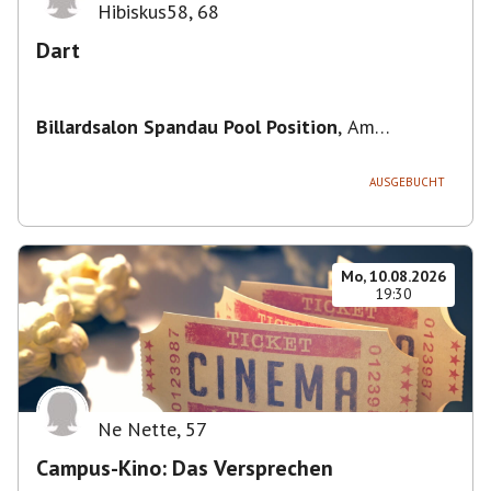
Hibiskus58
,
68
Dart
Billardsalon Spandau Pool Position
,
Am
Juliusturm 31, 13599 Berlin, Deutschland
AUSGEBUCHT
Mo, 10.08.2026
19:30
Ne Nette
,
57
Campus-Kino: Das Versprechen