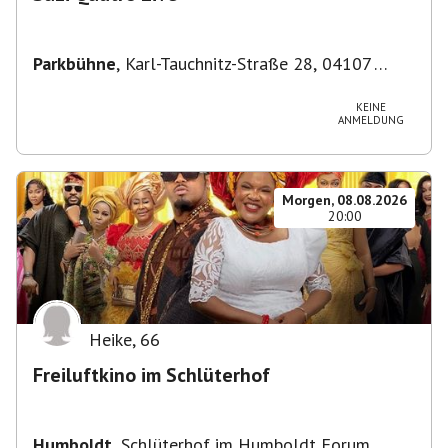
Parkbühne
,
Karl-Tauchnitz-Straße 28, 04107
Leipzig, Deutschland
KEINE
ANMELDUNG
Morgen, 08.08.2026
20:00
Heike
,
66
Freiluftkino im Schlüterhof
Humboldt
,
Schlüterhof im Humboldt Forum