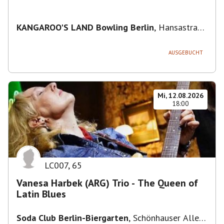
KANGAROO'S LAND Bowling Berlin
,
Hansastraße
236, 13051 Berlin-Bezirk Lichtenberg,
Deutschland
AUSGEBUCHT
Mi, 12.08.2026
18:00
LC007
,
65
Vanesa Harbek (ARG) Trio - The Queen of
Latin Blues
Soda Club Berlin-Biergarten
,
Schönhauser Allee