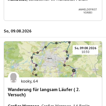
ANMELDEFRIST
VORBEI
So, 09.08.2026
So, 09.08.2026
10:30
kooky
,
64
Wanderung für langsam Läufer ( 2.
Versuch)
Großer Wannsee
,
Großer Wannsee, 14 Berlin,