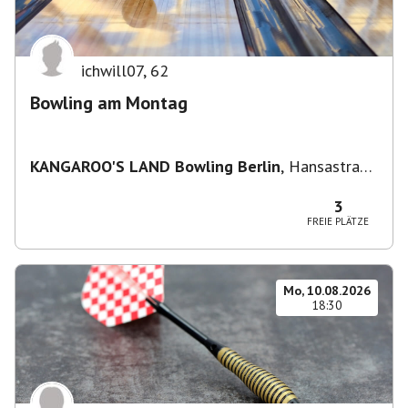
ichwill07
,
62
Bowling am Montag
KANGAROO'S LAND Bowling Berlin
,
Hansastraße
236, 13051 Berlin-Bezirk Lichtenberg,
Deutschland
3
FREIE PLÄTZE
Mo, 10.08.2026
18:30