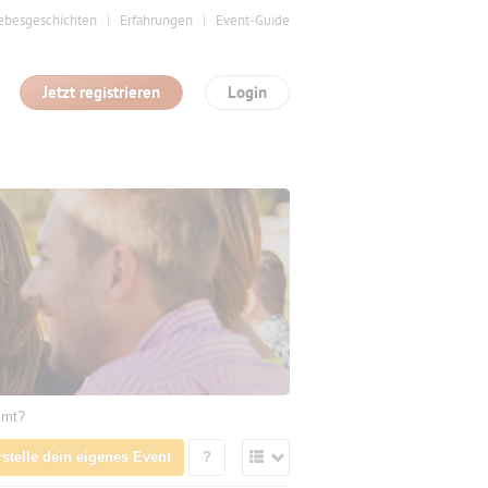
ebesgeschichten
Erfahrungen
Event-Guide
Jetzt registrieren
Login
mmt?
rstelle dein eigenes Event
?