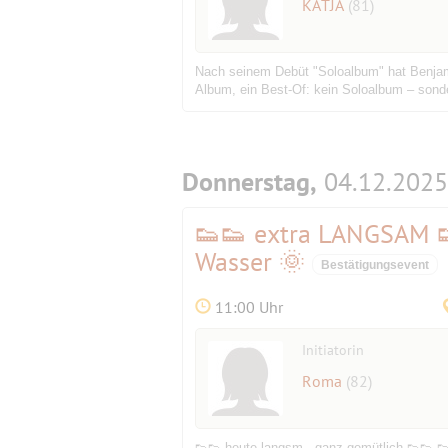
KATJA
(81)
Nach seinem Debüt "Soloalbum" hat Benjamin
Album, ein Best-Of: kein Soloalbum – sond
Donnerstag,
04.12.2025
👟👟 extra LANGSAM 
Wasser 🌞
Bestätigungsevent
11:00 Uhr
Initiatorin
Roma
(82)
👟👟 heute langsm - ganz gemütlich 👟👟 