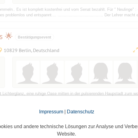
meln.. Es ist komplett kostenfrei und vom Senat bezahlt. Für " Neulinge" :
roblemlos und entspannt.... ..................................... Der Lehrer macht 
as 🌟
Bestätigungsevent
10829 Berlin, Deutschland
mit Lichterglanz, eine ruhige Oase mitten in der pulsierenden Haupstadt zu
tkohl-Kimchi und Kartoffelklößen, Hausgemachte Lebkuchentorte und weitere
Impressum
|
Datenschutz
okies und andere technische Lösungen zur Analyse und Verbe
Website.
Caligaripl. 1, 13086 Berlin, Deutschland