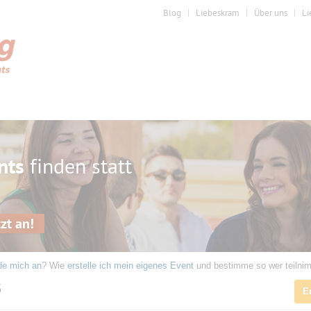
Blog
Liebeskram
Über uns
Li
nts
finden statt
zt an!
de mich an
? Wie
erstelle ich mein eigenes Event
und bestimme so wer teilni
5
E