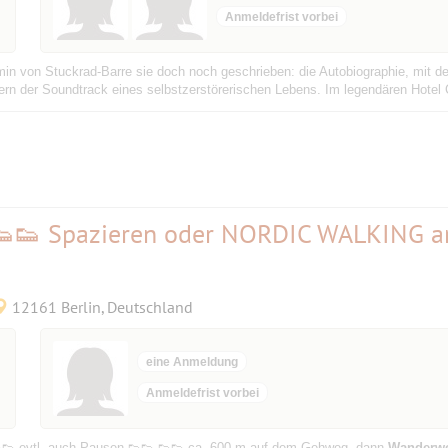
Anmeldefrist vorbei
 von Stuckrad-Barre sie doch noch geschrieben: die Autobiographie, mit der
ern der Soundtrack eines selbstzerstörerischen Lebens. Im legendären Hote
👟👟 Spazieren oder NORDIC WALKING 
12161 Berlin, Deutschland
eine Anmeldung
Anmeldefrist vorbei
👟👟 evtl. auch Pausen 👟👟 👟👟 ca. 600 m auf dem Gehweg, dann
Wanderw