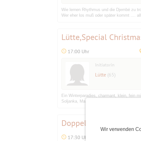
Wie lernen Rhythmus und die Djembé zu trom
Wer eher los muß oder später kommt .... alles p
Lütte,Special Christm
17:00 Uhr
Initiatorin
Lütte
(65)
Ein Winterparadies, charmant, klein, fein 
Soljanka, Maronensuppe, Gänsekeule mit Ro
Doppelkopf
Bestätigungsevent
Wir verwenden Co
17:30 Uhr