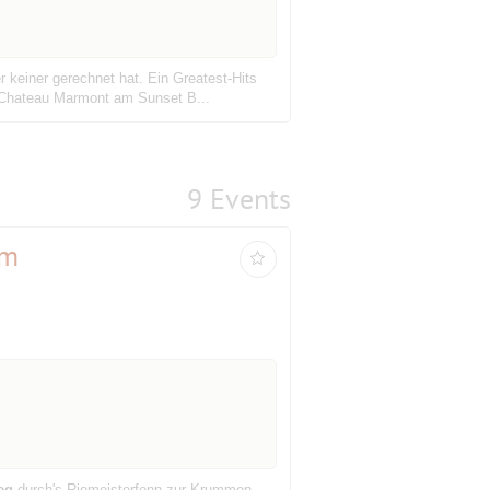
 keiner gerechnet hat. Ein Greatest-Hits
l Chateau Marmont am Sunset B...
9 Events
am
eg
durch's Riemeisterfenn zur Krummen