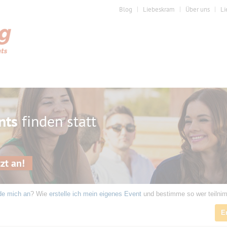
Blog
Liebeskram
Über uns
Li
nts
finden statt
zt an!
de mich an
? Wie
erstelle ich mein eigenes Event
und bestimme so wer teilni
E