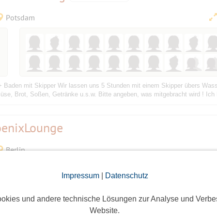
Potsdam
 + Baden mit Skipper Wir lassen uns 5 Stunden mit einem Skipper übers Wasser
üse, Brot, Soßen, Getränke u.s.w. Bitte angeben, was mitgebracht wird ! Ich b
hoenixLounge
Berlin
Impressum
|
Datenschutz
okies und andere technische Lösungen zur Analyse und Verbe
Website.