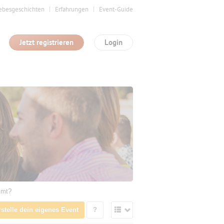
ebesgeschichten
Erfahrungen
Event-Guide
Jetzt registrieren
Login
mmt?
rstelle dein eigenes Event
?