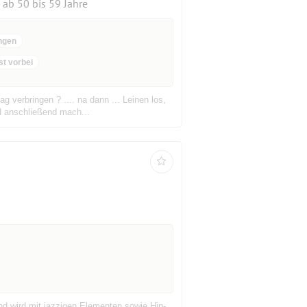
ab 50 bis 59 Jahre
ngen
st vorbei
verbringen ? .... na dann ... Leinen los,
nd anschließend mach...
nd wird mit jazzigen Elementen sowie Hip-