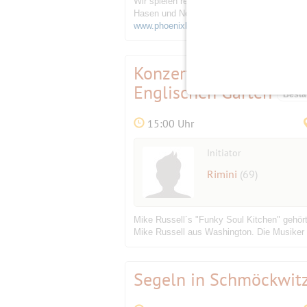
Wir spielen regelmäßig Skat in der Phoeni
Hasen und Neueinsteiger sind immer willk
www.phoenixlounge.de
Konzertsommer 2019: 
Englischen Garten
Bestä
15:00 Uhr
Initiator
Rimini
(69)
Mike Russell´s "Funky Soul Kitchen" gehör
Mike Russell aus Washington. Die Musiker d
Segeln in Schmöckwitz