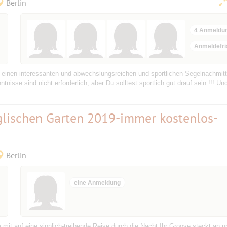
Berlin
4 Anmeldu
Anmeldefri
nen interessanten und abwechslungsreichen und sportlichen Segelnachmittag 
tnisse sind nicht erforderlich, aber Du solltest sportlich gut drauf sein !!! U
lischen Garten 2019-immer kostenlos-
Berlin
eine Anmeldung
it auf eine sinnlich-treibende Reise durch die Nacht.Ihr Groove steckt an u