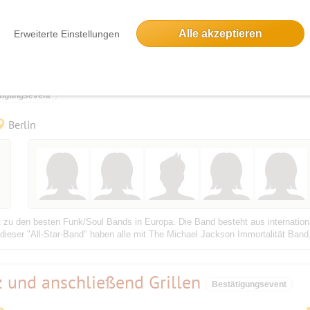
xLounge, einem schönen Restaurant/Kneipe/Cafe‘/Bar mit gutem Essen und ak
ommenen.
Alle akzeptieren
Erweiterte Einstellungen
Funky Soul Kitchen am Teehaus im
tigungsevent
Berlin
t zu den besten Funk/Soul Bands in Europa. Die Band besteht aus internatio
ieser "All-Star-Band" haben alle mit The Michael Jackson Immortalität Band,
 und anschließend Grillen
Bestätigungsevent