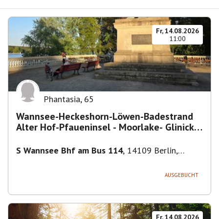
Fr, 14.08.2026
11:00
Phantasia
,
65
Wannsee-Heckeshorn-Löwen-Badestrand
Alter Hof-Pfaueninsel - Moorlake- Glinicker
Brücke-
S Wannsee Bhf am Bus 114
,
14109 Berlin,
Deutschland
AUSGEBUCHT
Fr, 14.08.2026