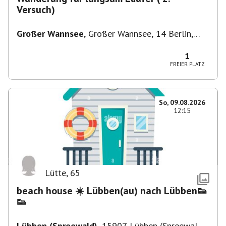
Versuch)
Großer Wannsee
,
Großer Wannsee, 14 Berlin,
Deutschland
1
FREIER PLATZ
So, 09.08.2026
12:15
Lütte
,
65
beach house ☀️ Lübben(au) nach Lübben👟
👟
Lübben (Spreewald)
,
15907 Lübben (Spreewald),