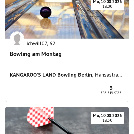
Mo, 10.08.2026
18:00
ichwill07
,
62
Bowling am Montag
KANGAROO'S LAND Bowling Berlin
,
Hansastraße
236, 13051 Berlin-Bezirk Lichtenberg,
Deutschland
3
FREIE PLÄTZE
Mo, 10.08.2026
18:30