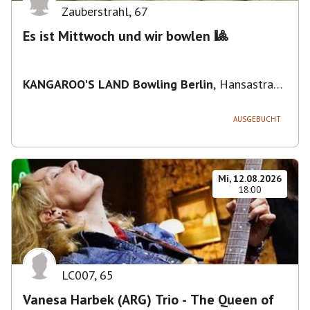
Zauberstrahl
,
67
Es ist Mittwoch und wir bowlen 🎱
KANGAROO'S LAND Bowling Berlin
,
Hansastraße
236, 13051 Berlin-Bezirk Lichtenberg,
Deutschland
AUSGEBUCHT
Mi, 12.08.2026
18:00
LC007
,
65
Vanesa Harbek (ARG) Trio - The Queen of