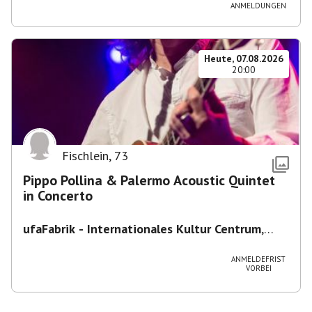
ANMELDUNGEN
Heute, 07.08.2026
20:00
Fischlein
,
73
Pippo Pollina & Palermo Acoustic Quintet
in Concerto
ufaFabrik - Internationales Kultur Centrum
,
Viktoriastraße 10-18, 12105 Berlin, U
Ullsteinstraße Ausgang Viktoriastraße
ANMELDEFRIST
VORBEI