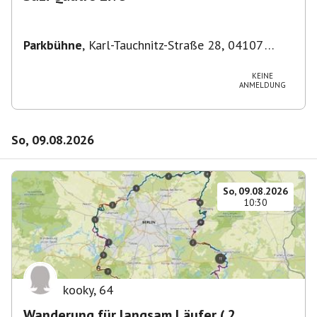
Parkbühne
,
Karl-Tauchnitz-Straße 28, 04107
Leipzig, Deutschland
KEINE
ANMELDUNG
So, 09.08.2026
So, 09.08.2026
10:30
kooky
,
64
Wanderung für langsam Läufer ( 2.