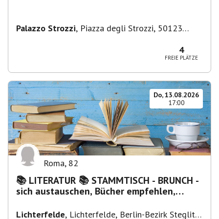
Palazzo Strozzi
,
Piazza degli Strozzi, 50123
Firenze FI, Italien
4
FREIE PLÄTZE
Do, 13.08.2026
17:00
Roma
,
82
📚 LITERATUR 📚 STAMMTISCH - BRUNCH -
sich austauschen, Bücher empfehlen,
Lesen/Vorlesen
Lichterfelde
,
Lichterfelde, Berlin-Bezirk Steglitz-