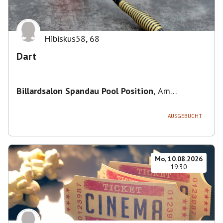
Hibiskus58
,
68
Dart
Billardsalon Spandau Pool Position
,
Am
Juliusturm 31, 13599 Berlin, Deutschland
AUSGEBUCHT
Mo, 10.08.2026
19:30