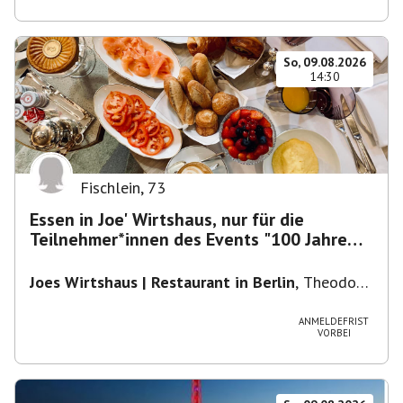
So, 09.08.2026
14:30
Fischlein
,
73
Essen in Joe' Wirtshaus, nur für die
Teilnehmer*innen des Events "100 Jahre
Funkturm"
Joes Wirtshaus | Restaurant in Berlin
,
Theodor-
Heuss-Platz 10, 14052 Berlin, U Theodor- Heuss
-Platz
ANMELDEFRIST
VORBEI