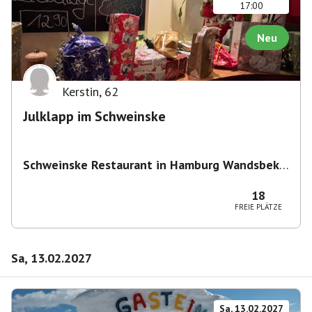
17:00
Neu
Kerstin
,
62
Julklapp im Schweinske
Schweinske Restaurant in Hamburg Wandsbek -
Schnitzel, Burger & Frühstück
,
Wandsbeker
Marktstraße 149/151, 22041 Hamburg,
18
Deutschland
FREIE PLÄTZE
Sa, 13.02.2027
Sa, 13.02.2027