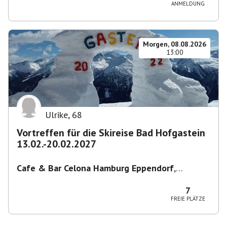
ANMELDUNG
Morgen, 08.08.2026
13:00
Ulrike
,
68
Vortreffen für die Skireise Bad Hofgastein
13.02.-20.02.2027
Cafe & Bar Celona Hamburg Eppendorf
,
Lenhartzstraße 1-5, 20249 Hamburg-Nord,
Deutschland
7
FREIE PLÄTZE