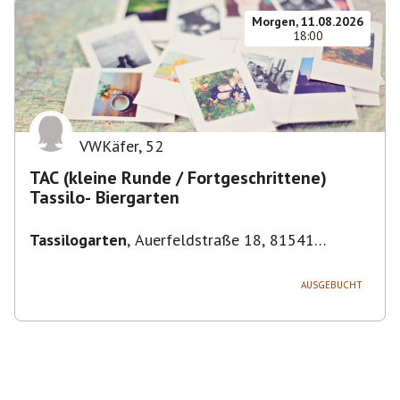
Morgen, 11.08.2026
18:00
VWKäfer
,
52
TAC (kleine Runde / Fortgeschrittene)
Tassilo- Biergarten
Tassilogarten
,
Auerfeldstraße 18, 81541
München, Deutschland
AUSGEBUCHT