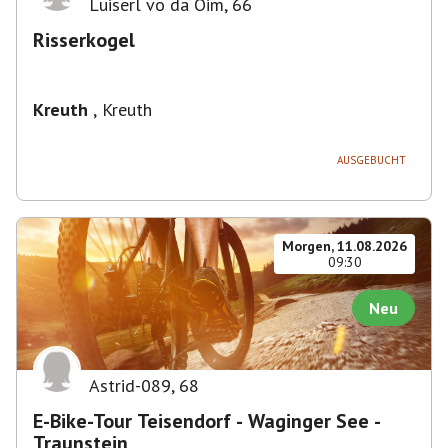
Luiserl vo da Oim
,
66
Risserkogel
Kreuth
,
Kreuth
AUSGEBUCHT
Morgen, 11.08.2026
09:30
Neu
Astrid-089
,
68
E-Bike-Tour Teisendorf - Waginger See -
Traunstein