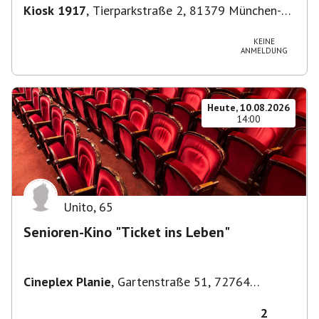
Kiosk 1917
,
Tierparkstraße 2, 81379 München-
Thalkirchen-Obersendling-Forstenried-
Fürstenried-Solln, Deutschland
KEINE
ANMELDUNG
Heute, 10.08.2026
14:00
Unito
,
65
Senioren-Kino "Ticket ins Leben"
Cineplex Planie
,
Gartenstraße 51, 72764
Reutlingen, Deutschland
2