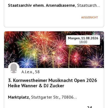
Staatsarchiv ehem. Arsenalkaserne
,
Staatsarchiv
ehem. Arsenalkaserne, Arsenalpl. 3, 71638
Ludwigsburg, Deutschland
AUSGEBUCHT
Morgen, 11.08.2026
18:00
A.l.e.x.
,
58
3. Kornwestheimer Musiknacht Open 2026
Heike Wanner & DJ Zucker
Marktplatz
,
Stuttgarter Str., 70806
Kornwestheim, Deutschland
24