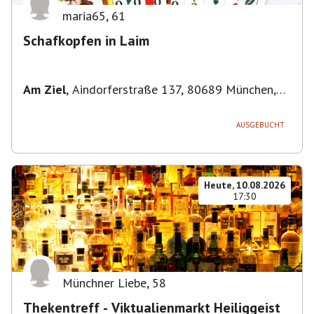
maria65
,
61
Schafkopfen in Laim
Am Ziel
,
Aindorferstraße 137, 80689 München,
Deutschland
AUSGEBUCHT
Heute, 10.08.2026
17:30
Münchner Liebe
,
58
Thekentreff - Viktualienmarkt Heiliggeist