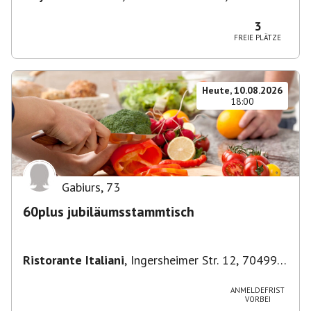
München-Ludwigsvorstadt-Isarvorstadt,
Deutschland
3
FREIE PLÄTZE
Heute, 10.08.2026
18:00
Gabiurs
,
73
60plus jubiläumsstammtisch
Ristorante Italiani
,
Ingersheimer Str. 12, 70499
Stuttgart, Deutschland
ANMELDEFRIST
VORBEI