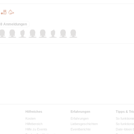
 🎳 🥳
8 Anmeldungen
Hilfreiches
Erfahrungen
Tipps & Tri
Kosten
Erfahrungen
So funktionie
Hilfebereich
Liebesgeschichten
So funktioni
Hilfe zu Events
Eventberichte
Date-Ideen 