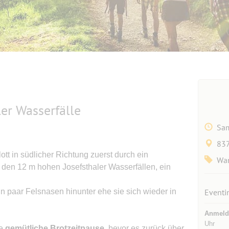
ler Wasserfälle
Sam
837
t in südlicher Richtung zuerst durch ein
Wa
en 12 m hohen Josefsthaler Wasserfällen, ein
 paar Felsnasen hinunter ehe sie sich wieder in
Eventi
Anmeld
Uhr
ne
gemütliche Brotzeitpause
, bevor es zurück über