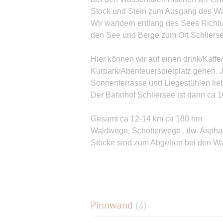
Stock und Stein zum Ausgang des Wal
Wir wandern entlang des Sees Richtun
den See und Berge zum Ort Schlierse
Hier können wir auf einen drink/Kaff
Kurpark/Abenteuerspielplatz gehen. J
Sonnenterrasse und Liegestühlen lieb
Der Bahnhof Schliersee ist dann ca 1
Gesamt ca 12-14 km ca 180 hm
Waldwege, Schotterwege , tlw. Aspha
Stöcke sind zum Abgehen bei den Was
Jede Anmeldung beinhaltet mir gegenüb
Schäden, die aus der Teilnahme eine
erkennen diese Haftungsfreistellung
Pinnwand
(
3
)