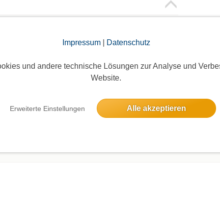
oggte Mitglieder sichtbar. Log dich ein oder melde dich
Impressum
|
Datenschutz
ie Teilnehmer zu sehen!
okies und andere technische Lösungen zur Analyse und Verbe
Website.
Alle akzeptieren
Erweiterte Einstellungen
Die Bildergalerien sind nur für eingeloggte Mitglieder sichtbar.