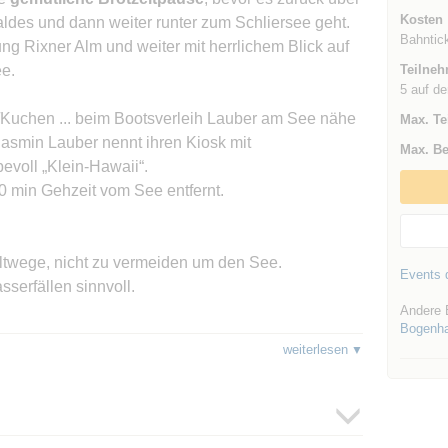
Kosten
des und dann weiter runter zum Schliersee geht.
Bahntick
g Rixner Alm und weiter mit herrlichem Blick auf
e.
Teilneh
5 auf de
e/Kuchen ... beim Bootsverleih Lauber am See nähe
Max. Te
asmin Lauber nennt ihren Kiosk mit
Max. Be
evoll „Klein-Hawaii“.
0 min Gehzeit vom See entfernt.
ltwege, nicht zu vermeiden um den See.
Events d
serfällen sinnvoll.
Andere 
Bogenh
er eine vollständige Haftungsfreistellung für alle
weiterlesen
s Events entstehen könnten. Teilnehmer*innen
 mit einer Anmeldung zum Event als wirksam an.