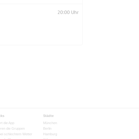
20:00 Uhr
cks
Städte
rt die App
München
eren die Gruppen
Berlin
bei schlechtem Wetter
Hamburg