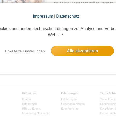
du deine Interessen teilen kannst.
Wie mache ich das?
Impressum
|
Datenschutz
okies und andere technische Lösungen zur Analyse und Verbe
Neue Gruppe anlegen
Website.
Alle akzeptieren
Erweiterte Einstellungen
Hilfreiches
Erfahrungen
Tipps & Tri
Kosten
Erfahrungen
So funktionie
Hilfebereich
Liebesgeschichten
So funktioni
Hilfe zu Events
Eventberichte
Date-Ideen 
Funkenflug Netiquette
Partnersuch