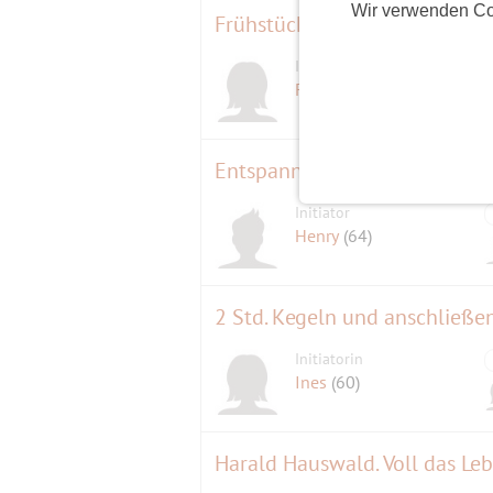
Wir verwenden Co
Frühstück im Mendoza
Initiatorin
Finja
(56)
Initiator
Henry
(64)
2 Std. Kegeln und anschließe
Initiatorin
Ines
(60)
Harald Hauswald. Voll das Le