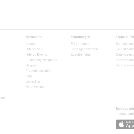
Hilfreiches
Erfahrungen
Tipps & Tri
Kosten
Erfahrungen
So funktionie
Hilfebereich
Liebesgeschichten
So funktioni
Hilfe zu Events
Eventberichte
Date-Ideen 
Funkenflug Netiquette
Partnersuch
Gruppen
Partnersuch
Freunde einladen
Blog
Liebeskram
Neue Ansicht
ion)
Schluss mi
– erlebe ech