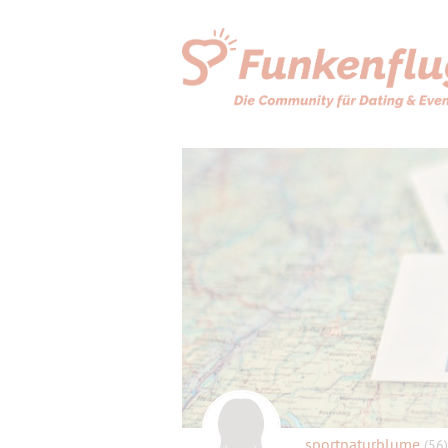
sportnaturblume
(56)