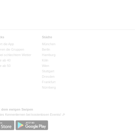
cks
Städte
rt die App
München
eren die Gruppen
Berlin
bei schlechtem Wetter
Hamburg
e ab 40
Köln
e ab 50
Wien
Stuttgart
Dresden
Frankfurt
Nürnberg
t dem ewigen Swipen
tes Kennenlernen bei kostenlosen Events! 🎉