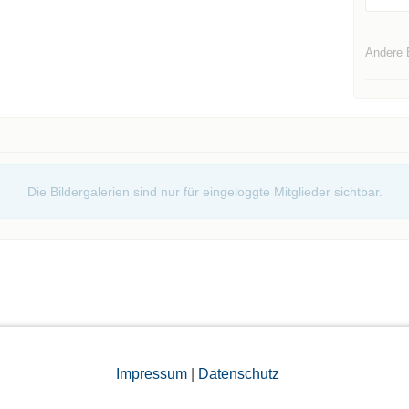
Andere 
Die Bildergalerien sind nur für eingeloggte Mitglieder sichtbar.
elben Tag
Impressum
|
Datenschutz