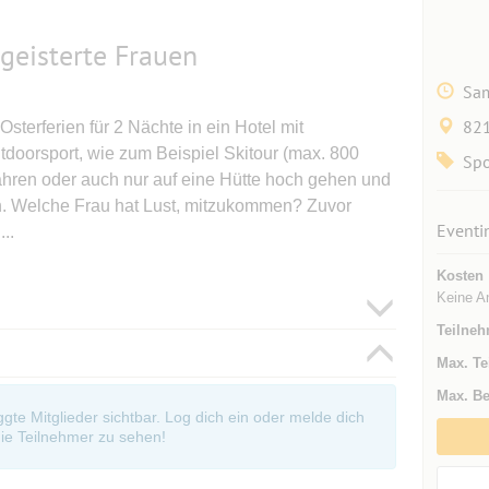
geisterte Frauen
Sam
821
sterferien für 2 Nächte in ein Hotel mit
doorsport, wie zum Beispiel Skitour (max. 800
Spo
ahren oder auch nur auf eine Hütte hoch gehen und
en. Welche Frau hat Lust, mitzukommen? Zuvor
Eventi
..
Kosten
Keine A
Teilneh
Max. Te
Max. Be
oggte Mitglieder sichtbar. Log dich ein oder melde dich
ie Teilnehmer zu sehen!