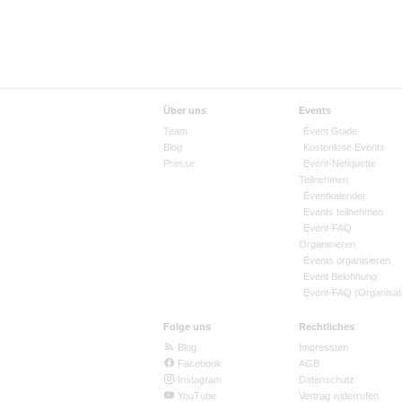
Über uns
Events
Team
Event Guide
Blog
Kostenlose Events
Presse
Event-Netiquette
Teilnehmen
Eventkalender
Events teilnehmen
Event-FAQ
Organisieren
Events organisieren
Event Belohnung
Event-FAQ (Organisat
Folge uns
Rechtliches
Blog
Impressum
Facebook
AGB
Instagram
Datenschutz
YouTube
Vertrag widerrufen