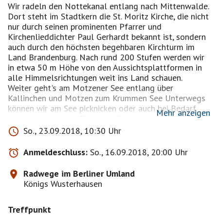
Wir radeln den Nottekanal entlang nach Mittenwalde.
Dort steht im Stadtkern die St. Moritz Kirche, die nicht
nur durch seinen prominenten Pfarrer und
Kirchenlieddichter Paul Gerhardt bekannt ist, sondern
auch durch den höchsten begehbaren Kirchturm im
Land Brandenburg. Nach rund 200 Stufen werden wir
in etwa 50 m Höhe von den Aussichtsplattformen in
alle Himmelsrichtungen weit ins Land schauen.
Weiter geht's am Motzener See entlang über
Kallinchen und Motzen zum Krummen See Unterwegs
können wir am See picknicken oder auch bei Bedarf
Mehr anzeigen
auch einkehren. Am Ende der Tour erreichen wir wieder
den Bahnhof in Königs Wusterhausen. Die Strecke
So., 23.09.2018, 10:30 Uhr
verläuft teilweise auf unbefestigten Wegen, die ggf.
auch sandig sind. Wir fahren die 40 km- Strecke mit
Anmeldeschluss:
So., 16.09.2018, 20:00 Uhr
ca.18 km/h.
Ich nehme ausschließlich bestätigte Teilnehmer mit.
Radwege im Berliner Umland
Bei schlechtem Wetter wird die Tour verschoben.
Königs Wusterhausen
Treffpunkt