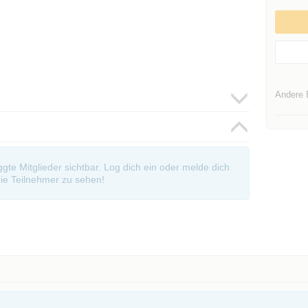
Andere 
oggte Mitglieder sichtbar. Log dich ein oder melde dich
ie Teilnehmer zu sehen!