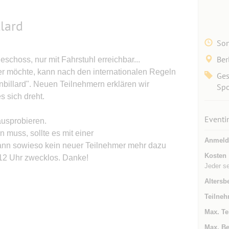
lard
Son
Ber
schoss, nur mit Fahrstuhl erreichbar...
er möchte, kann nach den internationalen Regeln
Ges
nbillard". Neuen Teilnehmern erklären wir
Spo
s sich dreht.
Eventi
ausprobieren.
muss, sollte es mit einer
Anmeld
ann sowieso kein neuer Teilnehmer mehr dazu
Kosten
12 Uhr zwecklos. Danke!
Jeder se
Altersb
Teilneh
Max. Te
Max. Be