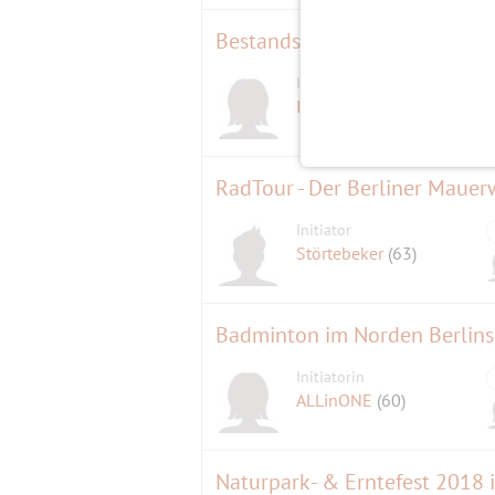
Bestandsaufnahme Gurlitt
Initiatorin
Ingrid123
(69)
RadTour - Der Berliner Maue
Initiator
Störtebeker
(63)
Badminton im Norden Berlins
Initiatorin
ALLinONE
(60)
Naturpark- & Erntefest 20