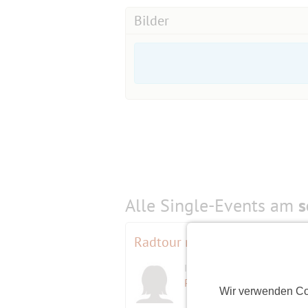
Bilder
Alle Single-Events am
s
Radtour mit Erkundung des 
Initiatorin
Powergirl
(60)
Wir verwenden Co