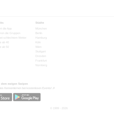
cks
Städte
rt die App
München
eren die Gruppen
Berlin
bei schlechtem Wetter
Hamburg
e ab 40
Köln
e ab 50
Wien
Stuttgart
Dresden
Frankfurt
Nürnberg
t dem ewigen Swipen
tes Kennenlernen bei kostenlosen Events! 🎉
© 1999 - 2026