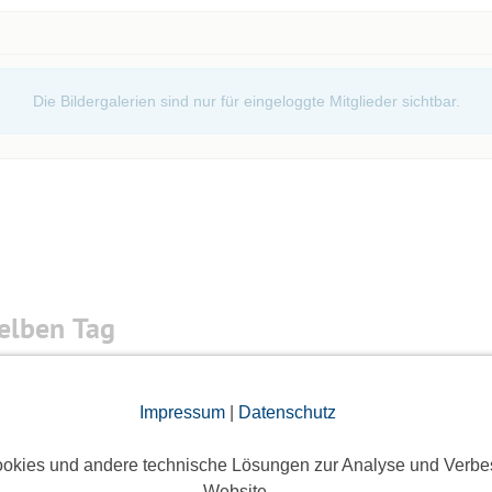
Die Bildergalerien sind nur für eingeloggte Mitglieder sichtbar.
elben Tag
höchsten begehbaren Kirchturm im Land Brandenbur
Impressum
|
Datenschutz
8 Anmeldungen
okies und andere technische Lösungen zur Analyse und Verbe
Website.