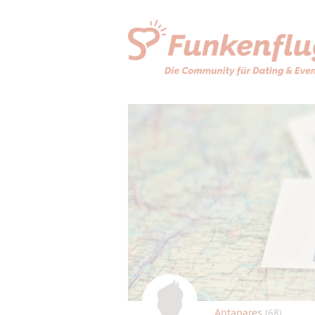
Antapares
(68)