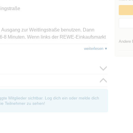
lingstraße
t, Ausgang zur Weitlingstraße benutzen. Dann
rka 6-8 Minuten. Wenn links der REWE-Einkaufsmarkt
Andere 
ter steht ein Haus quer mit einem Fitnessstudio im
weiterlesen
. Im Tordurchgang zur Wönnichstr. ist der Zugang
oggte Mitglieder sichtbar. Log dich ein oder melde dich
ie Teilnehmer zu sehen!