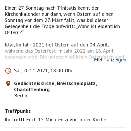
Einen 27. Sonntag nach Trinitatis kennt der
Kirchenkalender nur dann, wenn Ostern auf einen
Sonntag vor dem 27. März fällt, was bei dieser
Gelegenheit die Frage aufwirft: „Wann ist eigentlich
Ostern?“
Klar, im Jahr 2021 fiel Ostern auf den 04. April,
während das Osterfest im Jahr 2022 am 16. April
begangen wird. Die unterschiedlichen Osterdaten sind
Mehr anzeigen
vom („kirchlichen“) Frühlingsanfang und den
Mondphasen abhängig, denn Ostern wird am ersten
Sa., 20.11.2021, 18:00 Uhr
Sonntag nach dem ersten Frühlingsvollmond gefeiert.
Die Zeitspanne, in der sich der Ostersonntag bewegen
Gedächtniskirche, Breitscheidplatz,
kann, liegt somit vom 22. März bis zum 25.April.
Charlottenburg
Ausgehend vom Osterfest verschieben sich die
Berlin
übrigen beweglichen Feiertage, wie z. B. Christi
Himmelfahrt, Pfingsten, das Trinitatisfest und
Treffpunkt
Fronleichnam. Auch der Beginn der Fastenzeit am
vorgelagerten Aschermittwoch ist unmittelbar vom
Ihr trefft Euch 15 Minuten zuvor in der Kirche.
Ostertermin abhängig.