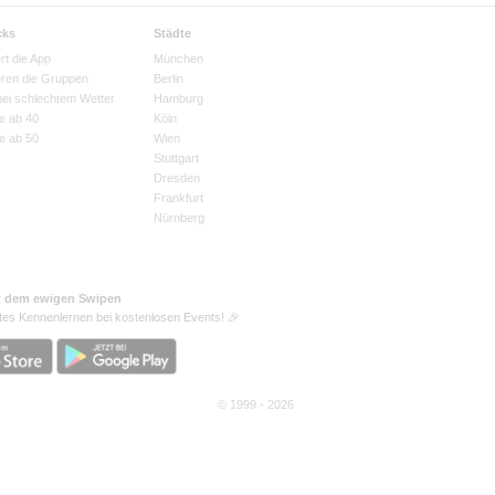
cks
Städte
rt die App
München
eren die Gruppen
Berlin
bei schlechtem Wetter
Hamburg
e ab 40
Köln
e ab 50
Wien
Stuttgart
Dresden
Frankfurt
Nürnberg
t dem ewigen Swipen
tes Kennenlernen bei kostenlosen Events! 🎉
© 1999 - 2026