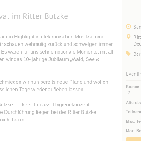
val im Ritter Butzke
Sam
Rit
r ein Highlight in elektronischen Musiksommer
Deu
Wir schauen wehmütig zurück und schwelgen immer
Es waren für uns sehr emotionale Momente, mit all
Bar
 wir das 10- jährige Jubiläum „Wald, See &
Eventi
hmieden wir nun bereits neue Pläne und wollen
Kosten
sslichen Tage wieder aufleben lassen!
13
Altersb
 Butzke. Tickets, Einlass, Hygienekonzept,
 Durchführung liegen bei der Ritter Butzke
Teilneh
icht bei mir.
Max. Te
Max. Be