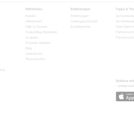
Hilfreiches
Erfahrungen
Tipps & Tri
Kosten
Erfahrungen
So funktionie
Hilfebereich
Liebesgeschichten
So funktioni
Hilfe zu Events
Eventberichte
Date-Ideen 
Funkenflug Netiquette
Partnersuch
Gruppen
Partnersuch
Freunde einladen
Blog
Liebeskram
Neue Ansicht
ion)
Schluss mi
– erlebe ech