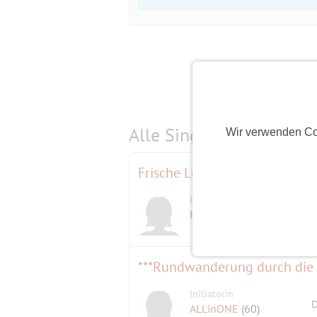
Alle Single-Events am
s
Wir verwenden Co
Frische Luft "what else?", am
Initiatorin
Klickfix
(61)
***Rundwanderung durch die
Initiatorin
D
ALLinONE
(60)