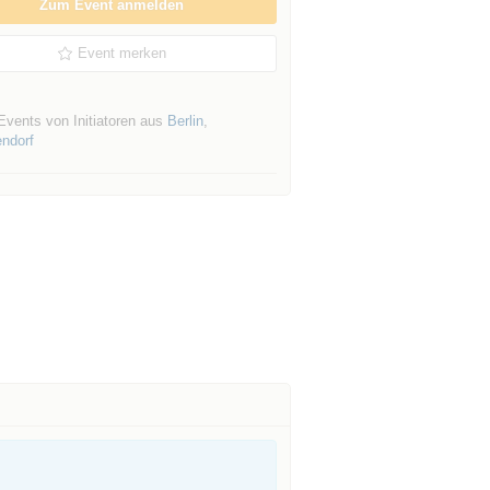
Zum Event anmelden
Event merken
Events von Initiatoren aus
Berlin
,
endorf