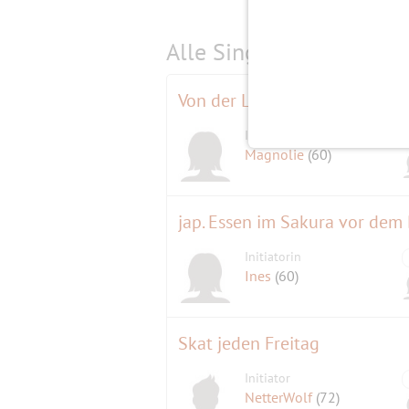
Alle Single-Events am
s
Von der Löcknitz zum Flakens
Initiatorin
Magnolie
(60)
jap. Essen im Sakura vor dem
Initiatorin
Ines
(60)
Skat jeden Freitag
Initiator
NetterWolf
(72)