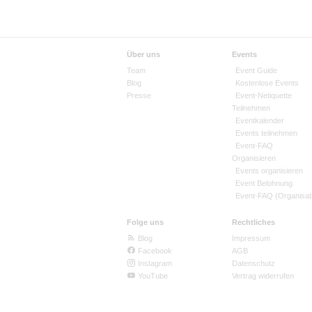
Über uns
Events
Team
Event Guide
Blog
Kostenlose Events
Presse
Event-Netiquette
Teilnehmen
Eventkalender
Events teilnehmen
Event-FAQ
Organisieren
Events organisieren
Event Belohnung
Event-FAQ (Organisat
Folge uns
Rechtliches
Blog
Impressum
Facebook
AGB
Instagram
Datenschutz
YouTube
Vertrag widerrufen