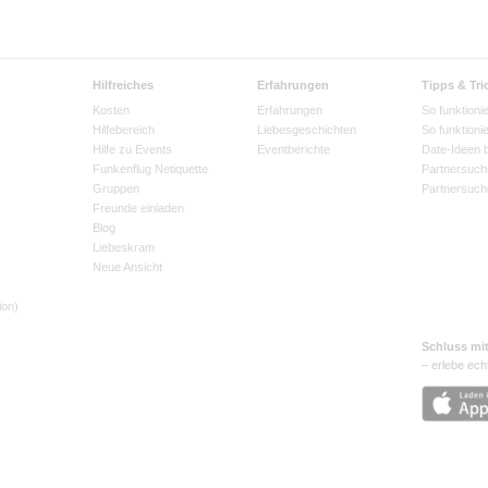
Hilfreiches
Erfahrungen
Tipps & Tri
Kosten
Erfahrungen
So funktionie
Hilfebereich
Liebesgeschichten
So funktioni
Hilfe zu Events
Eventberichte
Date-Ideen 
Funkenflug Netiquette
Partnersuch
Gruppen
Partnersuch
Freunde einladen
Blog
Liebeskram
Neue Ansicht
ion)
Schluss mi
– erlebe ech