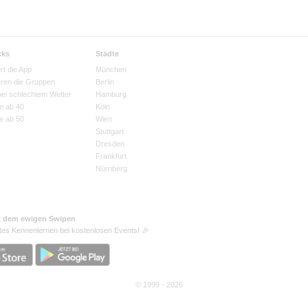
cks
Städte
rt die App
München
eren die Gruppen
Berlin
bei schlechtem Wetter
Hamburg
e ab 40
Köln
e ab 50
Wien
Stuttgart
Dresden
Frankfurt
Nürnberg
t dem ewigen Swipen
tes Kennenlernen bei kostenlosen Events! 🎉
© 1999 - 2026