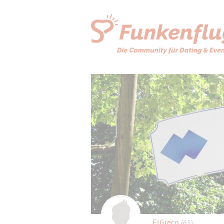
ElGreco
(65)