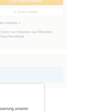
Zum Event anmelden
Event merken
es Initiators »
Events von Initiatoren aus
München
,
hing-Hasenbergl
sserung unserer