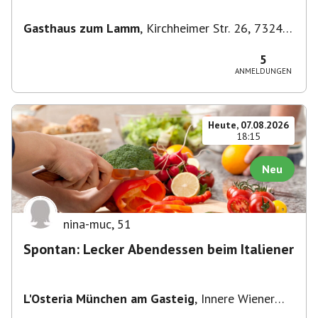
Gasthaus zum Lamm
,
Kirchheimer Str. 26, 73240
Wendlingen am Neckar, Deutschland
5
ANMELDUNGEN
Heute, 07.08.2026
18:15
Neu
nina-muc
,
51
Spontan: Lecker Abendessen beim Italiener
L'Osteria München am Gasteig
,
Innere Wiener
Straße 2, 81667 München, Deutschland