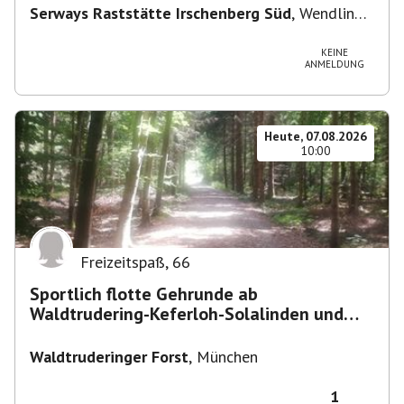
Serways Raststätte Irschenberg Süd
,
Wendling
12, 83737 Irschenberg, Deutschland
KEINE
ANMELDUNG
Heute, 07.08.2026
10:00
Freizeitspaß
,
66
Sportlich flotte Gehrunde ab
Waldtrudering-Keferloh-Solalinden und
zurück
Waldtruderinger Forst
,
München
1