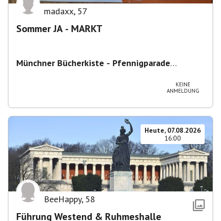
madaxx
,
57
Sommer JA - MARKT
Münchner Bücherkiste - Pfennigparade
ChancenWerk GmbH
,
Hanauer Str. 85A, 80993
München-Moosach, Deutschland
KEINE
ANMELDUNG
Heute, 07.08.2026
16:00
BeeHappy
,
58
Führung Westend & Ruhmeshalle