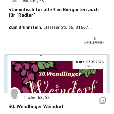
exultet
,
78
Stammtisch für alle!! im Biergarten auch
für "Radler"
Zum Brünnstein
,
Elsässer Str. 36, 81667
München-Au-Haidhausen, Deutschland
3
ANMELDUNGEN
Heute, 07.08.2026
18:00
Tinchen68
,
58
30. Wendlinger Weindorf