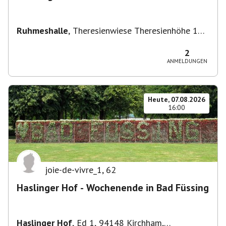
Ruhmeshalle
,
Theresienwiese Theresienhöhe 16,
Theresienhöhe 16, 80339 München, Deutschland
2
ANMELDUNGEN
Heute, 07.08.2026
16:00
joie-de-vivre_1
,
62
Haslinger Hof - Wochenende in Bad Füssing
Haslinger Hof
,
Ed 1, 94148 Kirchham,