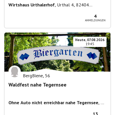
Wirtshaus Urthalerhof
,
Urthal 4, 82404
Sindelsdorf-Urthal, Deutschland
4
ANMELDUNGEN
Heute, 07.08.2026
19:45
BergBiene
,
56
Waldfest nahe Tegernsee
Ohne Auto nicht erreichbar nahe Tegernsee
,
1
Woche vorher seht ihr den Treffpunkt über die
Pinnwand
13