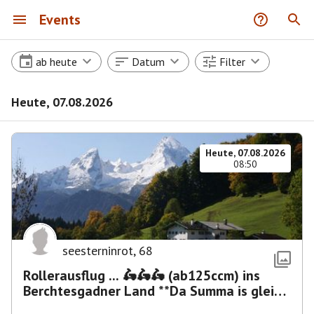
Events
ab heute
Datum
Filter
Heute, 07.08.2026
Heute, 07.08.2026
08:50
seesterninrot
,
68
Rollerausflug ... 🛵🛵🛵 (ab125ccm) ins
Berchtesgadner Land **Da Summa is glei
umma**