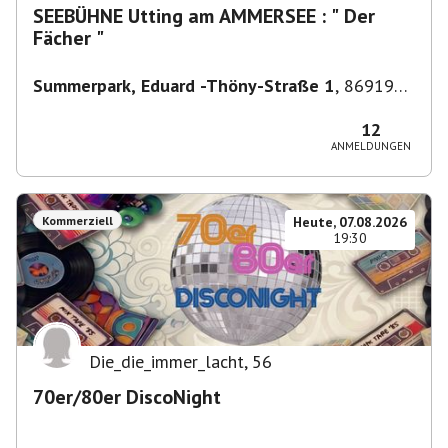
SEEBÜHNE Utting am AMMERSEE : " Der
Fächer "
Summerpark, Eduard -Thöny-Straße 1
,
86919
Utting am Ammersee, Deutschland
12
ANMELDUNGEN
Kommerziell
Heute, 07.08.2026
19:30
Die_die_immer_lacht
,
56
70er/80er DiscoNight