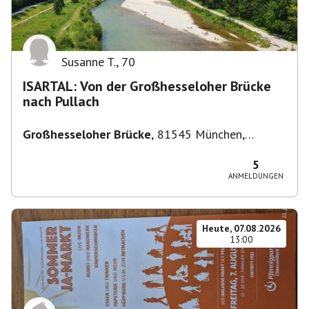
Susanne T.
,
70
ISARTAL: Von der Großhesseloher Brücke
nach Pullach
Großhesseloher Brücke
,
81545 München,
Deutschland
5
ANMELDUNGEN
Heute, 07.08.2026
13:00