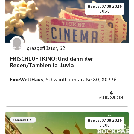
Heute, 07.08.2026
20:30
grasgeflüster
,
62
FRISCHLUFTKINO: Und dann der
Regen/Tambien la lluvia
EineWeltHaus
,
Schwanthalerstraße 80, 80336
München-Ludwigsvorstadt-Isarvorstadt,
Deutschland
4
ANMELDUNGEN
Kommerziell
Heute, 07.08.2026
21:00