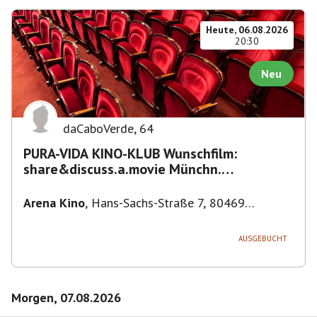
Heute, 06.08.2026
20:30
Neu
daCaboVerde
,
64
PURA-VIDA KINO-KLUB Wunschfilm:
share&discuss.a.movie Münchn.
Filmkunstwochen "Nirgendwo in Afrika"
Arena Kino
,
Hans-Sachs-Straße 7, 80469
München-Ludwigsvorstadt-Isarvorstadt,
Deutschland
AUSGEBUCHT
Morgen, 07.08.2026