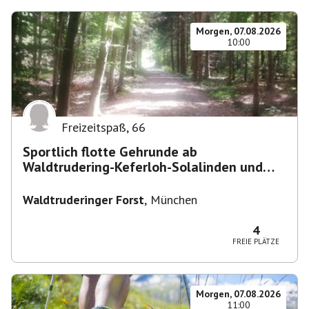
Morgen, 07.08.2026
10:00
Freizeitspaß
,
66
Sportlich flotte Gehrunde ab
Waldtrudering-Keferloh-Solalinden und
zurück
Waldtruderinger Forst
,
München
4
FREIE PLÄTZE
Morgen, 07.08.2026
11:00