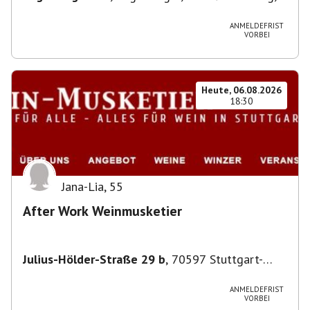
Deutschland
ANMELDEFRIST
VORBEI
Heute, 06.08.2026
18:30
Jana-Lia
,
55
After Work Weinmusketier
Julius-Hölder-Straße 29 b
,
70597 Stuttgart-
Degerloch
ANMELDEFRIST
VORBEI