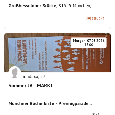
Großhesseloher Brücke
,
81545 München,
Deutschland
AUSGEBUCHT
Morgen, 07.08.2026
13:00
madaxx
,
57
Sommer JA - MARKT
Münchner Bücherkiste - Pfennigparade
ChancenWerk GmbH
,
Hanauer Str. 85A, 80993
München-Moosach, Deutschland
KEINE