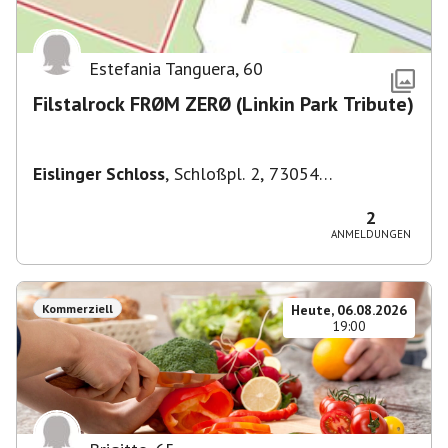
Estefania Tanguera
,
60
Filstalrock FRØM ZERØ (Linkin Park Tribute)
Eislinger Schloss
,
Schloßpl. 2, 73054
Eislingen/Fils, Deutschland
2
ANMELDUNGEN
Kommerziell
Heute, 06.08.2026
19:00