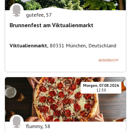
gutefee
,
57
Brunnenfest am Viktualienmarkt
Viktualienmarkt
,
80331 München, Deutschland
AUSGEBUCHT
Morgen, 07.08.2026
12:30
flummy
,
58