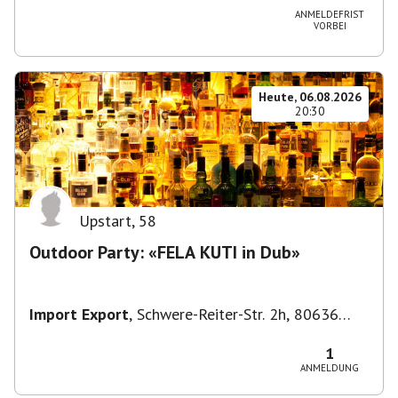
ANMELDEFRIST
VORBEI
Heute, 06.08.2026
20:30
Upstart
,
58
Outdoor Party: «FELA KUTI in Dub»
Import Export
,
Schwere-Reiter-Str. 2h, 80636
München-Neuhausen-Nymphenburg, Deutschland
1
ANMELDUNG