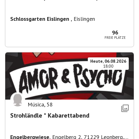
Schlossgarten Eislingen
,
Eislingen
96
FREIE PLÄTZE
Heute, 06.08.2026
18:00
Música
,
58
Strohländle * Kabarettabend
Engelbergwiese
,
Engelberg 2, 71229 Leonberg,