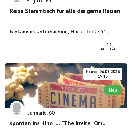
Brigitte
,
65
Reise Stammtisch für alle die gerne Reisen
Glykanisos Unterhaching
,
Hauptstraße 51,
82008 Unterhaching, Deutschland
11
FREIE PLÄTZE
Heute, 06.08.2026
19:15
Neu
isarmarie
,
60
spontan ins Kino .... "The Invite" OmU