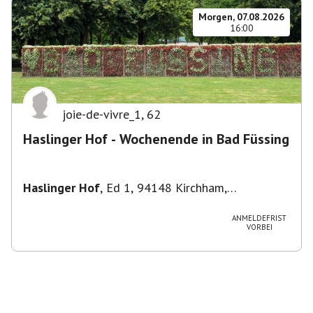
Morgen, 07.08.2026
16:00
joie-de-vivre_1
,
62
Haslinger Hof - Wochenende in Bad Füssing
Haslinger Hof
,
Ed 1, 94148 Kirchham,
Deutschland
ANMELDEFRIST
VORBEI