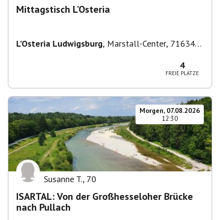
Mittagstisch L'Osteria
L'Osteria Ludwigsburg
,
Marstall-Center, 71634
Ludwigsburg, Deutschland
4
FREIE PLÄTZE
Morgen, 07.08.2026
12:30
Susanne T.
,
70
ISARTAL: Von der Großhesseloher Brücke
nach Pullach