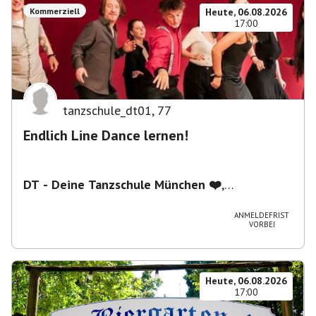
Kommerziell
Heute, 06.08.2026
17:00
tanzschule_dt01
,
77
Endlich Line Dance lernen!
DT - Deine Tanzschule München ❤️
,
Schwanthalerstraße 5/2.Stock, 80336 München,
Deutschland
ANMELDEFRIST
VORBEI
Heute, 06.08.2026
17:00