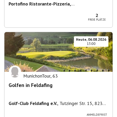
Portofino Ristorante-Pizzeria,
Scharfreiterplatz, München-Obergiesing-
Fasangarten, Deutschland
,
München
2
FREIE PLÄTZE
Heute, 06.08.2026
13:00
MunichonTour
,
63
Golfen in Feldafing
Golf-Club Feldafing e.V.
,
Tutzinger Str. 15, 82340
Feldafing, Deutschland
ANMELDEFRIST