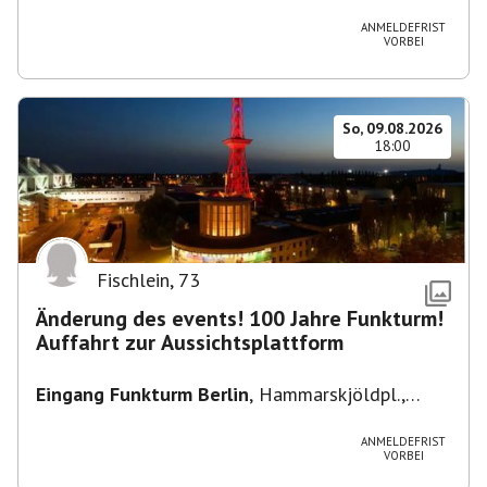
Heuss-Platz 10, 14052 Berlin, U Theodor- Heuss
-Platz
ANMELDEFRIST
VORBEI
So, 09.08.2026
18:00
Fischlein
,
73
Änderung des events! 100 Jahre Funkturm!
Auffahrt zur Aussichtsplattform
Eingang Funkturm Berlin
,
Hammarskjöldpl.,
14055 Berlin, Deutschland
ANMELDEFRIST
VORBEI