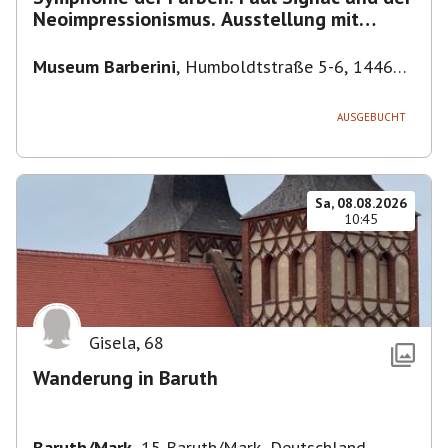
Neoimpressionismus. Ausstellung mit
Führung.
Museum Barberini
,
Humboldtstraße 5-6, 14467
Potsdam, Deutschland
AUSGEBUCHT
Sa, 08.08.2026
10:45
Gisela
,
68
Wanderung in Baruth
Baruth/Mark
,
15 Baruth/Mark, Deutschland