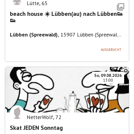
Lütte
,
65
beach house ☀️ Lübben(au) nach Lübben👟
👟
Lübben (Spreewald)
,
15907 Lübben (Spreewald),
Deutschland
AUSGEBUCHT
So, 09.08.2026
13:00
NetterWolf
,
72
Skat JEDEN Sonntag