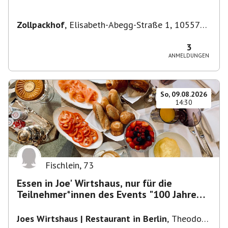
Zollpackhof
,
Elisabeth-Abegg-Straße 1, 10557
Berlin, Deutschland
3
ANMELDUNGEN
So, 09.08.2026
14:30
Fischlein
,
73
Essen in Joe' Wirtshaus, nur für die
Teilnehmer*innen des Events "100 Jahre
Funkturm"
Joes Wirtshaus | Restaurant in Berlin
,
Theodor-