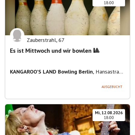
18:00
Zauberstrahl
,
67
Es ist Mittwoch und wir bowlen 🎱
KANGAROO'S LAND Bowling Berlin
,
Hansastraße
236, 13051 Berlin-Bezirk Lichtenberg,
Deutschland
AUSGEBUCHT
Mi, 12.08.2026
18:00