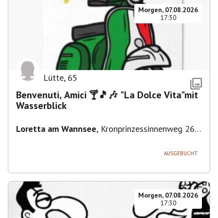
Morgen, 07.08.2026
17:30
Lütte
,
65
Benvenuti, Amici 🍸🎵🎶 "La Dolce Vita"mit
Wasserblick
Loretta am Wannsee
,
Kronprinzessinnenweg 260,
14109 Berlin, Deutschland
AUSGEBUCHT
Morgen, 07.08.2026
17:30