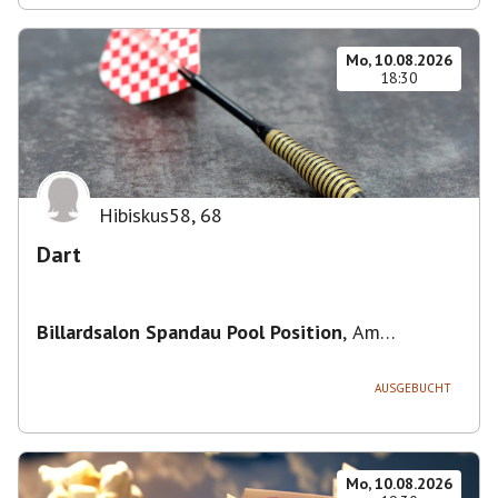
Mo, 10.08.2026
18:30
Hibiskus58
,
68
Dart
Billardsalon Spandau Pool Position
,
Am
Juliusturm 31, 13599 Berlin, Deutschland
AUSGEBUCHT
Mo, 10.08.2026