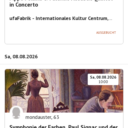
in Concerto
ufaFabrik - Internationales Kultur Centrum
,
Viktoriastraße 10-18, 12105 Berlin, U
Ullsteinstraße Ausgang Viktoriastraße
AUSGEBUCHT
Sa, 08.08.2026
Sa, 08.08.2026
10:00
mondauster
,
63
Symphonie der Farben. Paul Signac und der