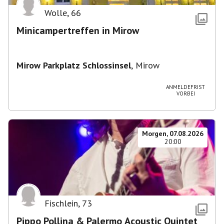
Wolle
,
66
Minicampertreffen in Mirow
Mirow Parkplatz Schlossinsel
,
Mirow
ANMELDEFRIST
VORBEI
Morgen, 07.08.2026
20:00
Fischlein
,
73
Pippo Pollina & Palermo Acoustic Quintet