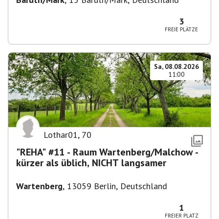
3
FREIE PLÄTZE
Sa, 08.08.2026
11:00
Lothar01
,
70
"REHA" #11 - Raum Wartenberg/Malchow -
kürzer als üblich, NICHT langsamer
Wartenberg
,
13059 Berlin, Deutschland
1
FREIER PLATZ